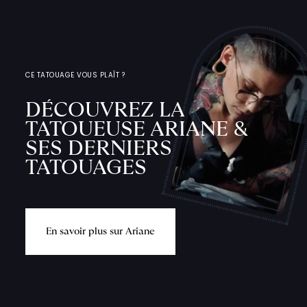
CE TATOUAGE VOUS PLAÎT ?
DÉCOUVREZ LA
TATOUEUSE ARIANE &
SES DERNIERS
TATOUAGES
E
n
s
a
v
o
i
r
p
l
u
s
s
u
r
A
r
i
a
n
e