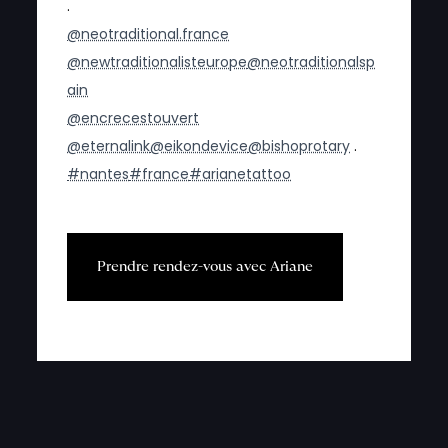
.
@neotraditional.france
@newtraditionalisteurope
@neotraditionalsp
ain
@encrecestouvert
@eternalink
@eikondevice
@bishoprotary
.
#nantes
#france
#arianetattoo
P
r
e
n
d
r
e
r
e
n
d
e
z
-
v
o
u
s
a
v
e
c
A
r
i
a
n
e