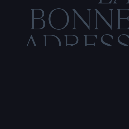
BONN
ADRES
C
O
M
E
N
T
I
O
N
S
L
É
Rencontre & tatouage,
uniquement sur rendez-vous
SALE HISTOIRE
3 RUE DE LA TOUR D'AUVERGNE,
44200 NANTES, FRANCE