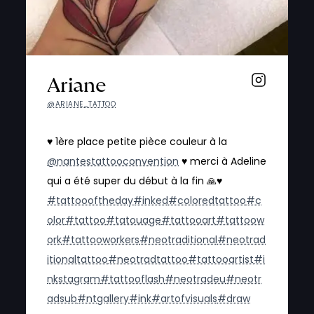
Ariane
@ARIANE_TATTOO
♥️ 1ère place petite pièce couleur à la
@nantestattooconvention
♥️ merci à Adeline
qui a été super du début à la fin 🙏♥️
#tattoooftheday
#inked
#coloredtattoo
#c
olor
#tattoo
#tatouage
#tattooart
#tattoow
ork
#tattooworkers
#neotraditional
#neotrad
itionaltattoo
#neotradtattoo
#tattooartist
#i
nkstagram
#tattooflash
#neotradeu
#neotr
adsub
#ntgallery
#ink
#artofvisuals
#draw