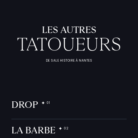
L
'
A
T
E
L
I
T
A
T
O
U
E
U
LES AUTRES
F
I
C
H
E
S
P
R
A
T
I
Q
U
TATOUEURS
DE SALE HISTOIRE À NANTES
DROP
LA BARBE