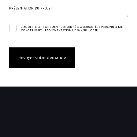
L
'
A
T
E
L
I
E
R
PRÉSENTATION DU PROJET
T
A
T
O
U
E
U
R
S
F
I
C
H
E
S
P
R
A
T
I
Q
U
E
S
J’ACCEPTE LE TRAITEMENT DES DONNÉES À CARACTÈRE PERSONNEL ME
CONCERNANT - RÉGLEMENTATION UE 679/16 - GDPR
E
n
v
o
y
e
r
v
o
t
r
e
d
e
m
a
n
d
e