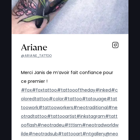
Ariane
@ARIANE_TATTOO
Merci Janis de m’avoir fait confiance pour
ce premier !
#fox
#foxtattoo
#tattoooftheday
#inked
#c
oloredtattoo
#color
#tattoo
#tatouage
#tat
toowork
#tattooworkers
#neotraditional
#ne
otradtattoo
#tattooartist
#inkstagram
#tatt
ooflash
#neotradeu
#tttism
#neotradworldw
ilde
#neotradsub
#tattooart
#ntgallery
@neo