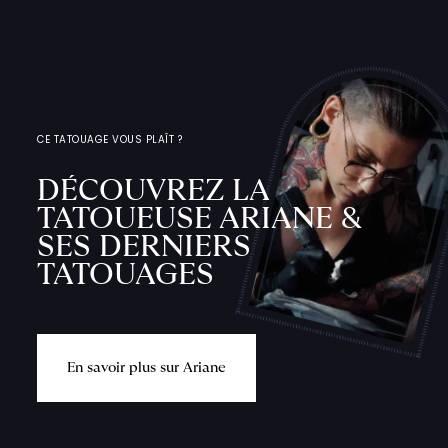
CE TATOUAGE VOUS PLAÎT ?
DÉCOUVREZ LA
TATOUEUSE ARIANE &
SES DERNIERS
TATOUAGES
E
n
s
a
v
o
i
r
p
l
u
s
s
u
r
A
r
i
a
n
e