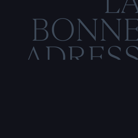
L
BONN
ADRES
C
O
M
E
N
T
I
O
N
S
L
É
Rencontre & tatouage,
uniquement sur rendez-vous
SALE HISTOIRE