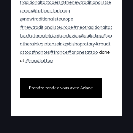
traditionaltattooers
@thenewtraditionalistse
urope
@tattooistartmag
@newtraditionalisteurope
#newtraditionalisteurope
#neotraditionaltat
too
#eternalink
#eikondevice
@sailorkea
@pa
ntheraink
@intenzeink
@bishoprotary
#mudt
attoo
#nantes
#france
#arianetattoo
done
at
@mudtattoo
P
r
e
n
d
r
e
r
e
n
d
e
z
-
v
o
u
s
a
v
e
c
A
r
i
a
n
e