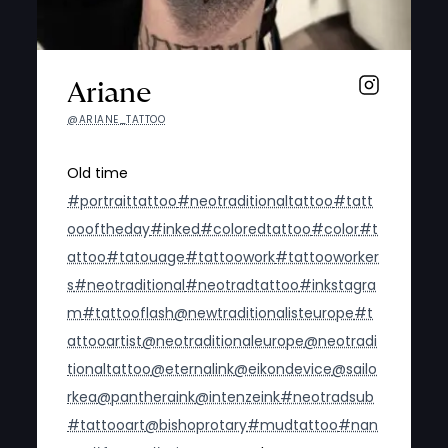
Ariane
@ARIANE_TATTOO
Old time
#portraittattoo
#neotraditionaltattoo
#tatt
oooftheday
#inked
#coloredtattoo
#color
#t
attoo
#tatouage
#tattoowork
#tattooworker
s
#neotraditional
#neotradtattoo
#inkstagra
m
#tattooflash
@newtraditionalisteurope
#t
attooartist
@neotraditionaleurope
@neotradi
tionaltattoo
@eternalink
@eikondevice
@sailo
rkea
@pantheraink
@intenzeink
#neotradsub
#tattooart
@bishoprotary
#mudtattoo
#nan