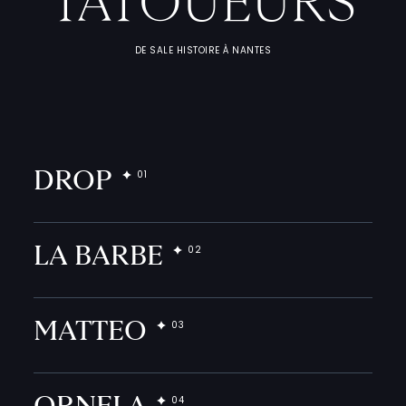
TATOUEURS
F
I
C
H
E
S
P
R
A
T
I
Q
U
DE SALE HISTOIRE À NANTES
DROP
LA BARBE
MATTEO