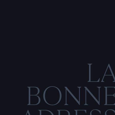
L
BONN
C
O