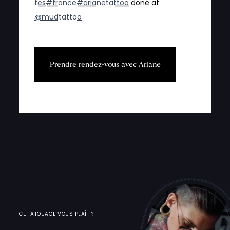
tes
#france
#arianetattoo
done at
@mudtattoo
P
r
e
n
d
r
e
r
e
n
d
e
z
-
v
o
u
s
a
v
e
c
A
r
i
a
n
e
CE TATOUAGE VOUS PLAÎT ?