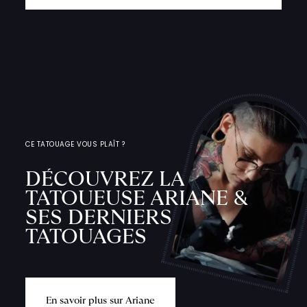
CE TATOUAGE VOUS PLAÎT ?
DÉCOUVREZ LA
TATOUEUSE ARIANE &
SES DERNIERS
TATOUAGES
E
n
s
a
v
o
i
r
p
l
u
s
s
u
r
A
r
i
a
n
e