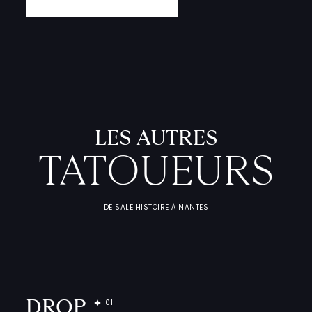
L
'
A
T
E
L
I
T
A
T
O
U
E
U
F
I
C
H
E
S
P
R
A
T
I
Q
U
LES AUTRES
TATOUEURS
DE SALE HISTOIRE À NANTES
DROP