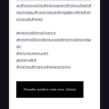
oo
#tattooartist
#inkstagram
#tattooflash
#
neotradeu
#neotradsub
#ntgallery
#ink
#art
ofvisuals
#draw
@neotraditional.france
@newtraditionalisteurope
@neotraditionalsp
ain
@encrecestouvert
@eternalink
#nantes
#france
#arianetattoo
P
r
e
n
d
r
e
r
e
n
d
e
z
-
v
o
u
s
a
v
e
c
A
r
i
a
n
e