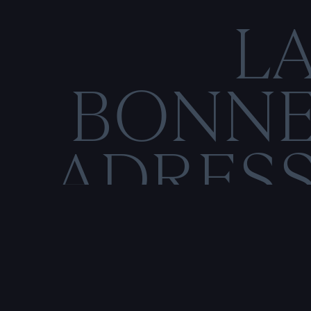
L
BONN
ADRES
C
O
N
M
E
N
T
I
O
N
S
L
É
G
Rencontre & tatouage,