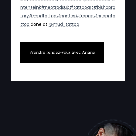
ntenzeink
#neotradsub
#tattooart
#bishopro
tary
#mudtattoo
#nantes
#france
#arianeta
ttoo
done at
@mud_tattoo
P
r
e
n
d
r
e
r
e
n
d
e
z
-
v
o
u
s
a
v
e
c
A
r
i
a
n
e