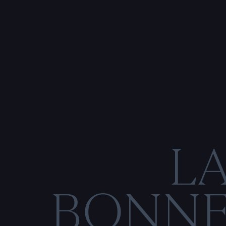
L
BONN