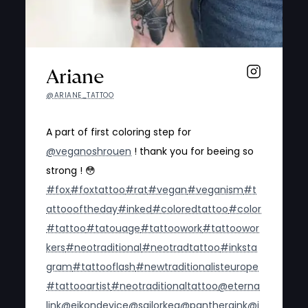
Ariane
@ARIANE_TATTOO
A part of first coloring step for
@veganoshrouen
! thank you for beeing so
strong ! 😳
#fox
#foxtattoo
#rat
#vegan
#veganism
#t
attoooftheday
#inked
#coloredtattoo
#color
#tattoo
#tatouage
#tattoowork
#tattoowor
kers
#neotraditional
#neotradtattoo
#inksta
gram
#tattooflash
#newtraditionalisteurope
#tattooartist
#neotraditionaltattoo
@eterna
link
@eikondevice
@sailorkea
@pantheraink
@i