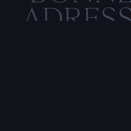
ADRES
C
O
M
E
N
T
I
O
N
S
L
É
Rencontre & tatouage,
uniquement sur rendez-vous
SALE HISTOIRE
3 RUE DE LA TOUR D'AUVERGNE,
44200 NANTES, FRANCE
P
r
e
n
d
r
e
r
e
n
d
e
z
-
v
o
u
s
a
v
e
c
u
n
t
a
t
o
u
e
u
r