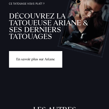
CE TATOUAGE VOUS PLAÎT ?
DÉCOUVREZ LA
TATOUEUSE ARIANE &
SES DERNIERS
TATOUAGES
E
n
s
a
v
o
i
r
p
l
u
s
s
u
r
A
r
i
a
n
e
L
'
A
T
E
L
I