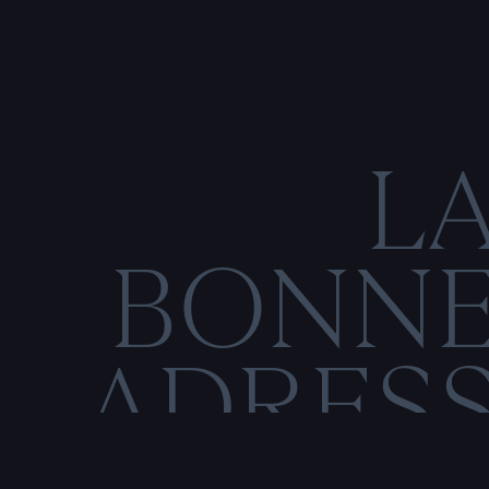
L
BONN
ADRES
C
O
M
E
N
T
I
O
N
S
L
É