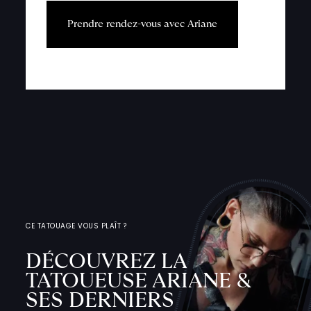
P
r
e
n
d
r
e
r
e
n
d
e
z
-
v
o
u
s
a
v
e
c
A
r
i
a
n
e
CE TATOUAGE VOUS PLAÎT ?
DÉCOUVREZ LA
TATOUEUSE ARIANE &
SES DERNIERS