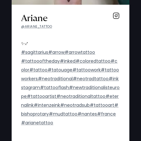
Ariane
@ARIANE_TATTOO
✨♐
#sagittarius
#arrow
#arrowtattoo
#tattoooftheday
#inked
#coloredtattoo
#c
olor
#tattoo
#tatouage
#tattoowork
#tattoo
workers
#neotraditional
#neotradtattoo
#ink
stagram
#tattooflash
#newtraditionalisteuro
pe
#tattooartist
#neotraditionaltattoo
#eter
nalink
#intenzeink
#neotradsub
#tattooart
#
bishoprotary
#mudtattoo
#nantes
#france
#arianetattoo