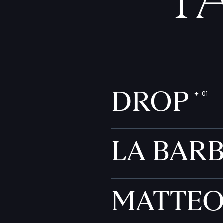
T
DROP
LA BAR
MATTE