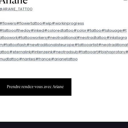
Ariane
@ARIANE_TATTOO
#flowers
#flowertattoo
#wip
#workinprogress
#tattoooftheday
#inked
#coloredtattoo
#color
#tattoo
#tatouage
#t
attoowork
#tattooworkers
#neotraditional
#neotradtattoo
#inkstagra
m
#tattooflash
#newtraditionalisteurope
#tattooartist
#neotraditional
attoo
#eternalink
#intenzeink
#neotradsub
#tattooart
#bishoprotary
mudtattoo
#nantes
#france
#arianetattoo
P
r
e
n
d
r
e
r
e
n
d
e
z
-
v
o
u
s
a
v
e
c
A
r
i
a
n
e