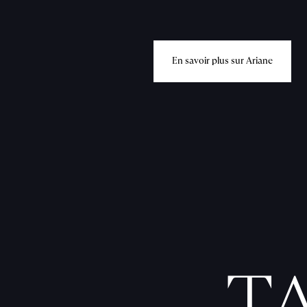
E
n
s
a
v
o
i
r
p
l
u
s
s
u
r
A
r
i
a
n
e