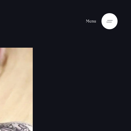
M
e
n
u