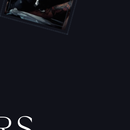
L
'
A
T
E
L
I
E
R
T
A
T
O
U
E
U
R
S
F
I
C
H
E
S
P
R
A
T
I
Q
U
E
S