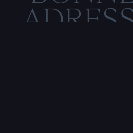
ADRES
C
O
M
E
N
T
I
O
N
S
L
É
Rencontre & tatouage,
uniquement sur rendez-vous
SALE HISTOIRE
3 RUE DE LA TOUR D'AUVERGNE,
44200 NANTES, FRANCE
P
r
e
n
d
r
e
r
e
n
d
e
z
-
v
o
u
s
a
v
e
c
u
n
t
a
t
o
u
e
u
r