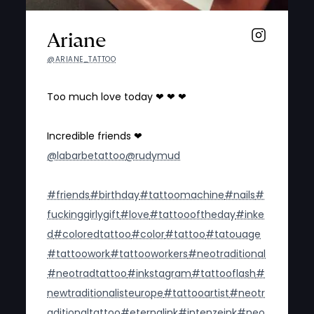
Ariane
@ARIANE_TATTOO
Too much love today ❤ ❤ ❤
Incredible friends ❤
@labarbetattoo
@rudymud
#friends
#birthday
#tattoomachine
#nails
#
fuckinggirlygift
#love
#tattoooftheday
#inke
d
#coloredtattoo
#color
#tattoo
#tatouage
#tattoowork
#tattooworkers
#neotraditional
#neotradtattoo
#inkstagram
#tattooflash
#
newtraditionalisteurope
#tattooartist
#neotr
aditionaltattoo
#eternalink
#intenzeink
#neo