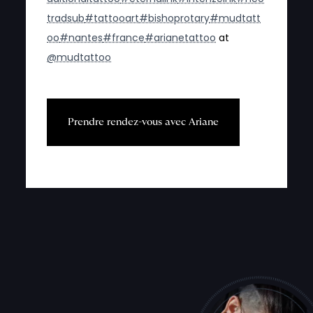
tradsub
#tattooart
#bishoprotary
#mudtatt
oo
#nantes
#france
#arianetattoo
at
@mudtattoo
P
r
e
n
d
r
e
r
e
n
d
e
z
-
v
o
u
s
a
v
e
c
A
r
i
a
n
e