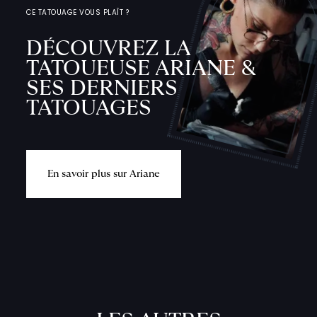
CE TATOUAGE VOUS PLAÎT ?
DÉCOUVREZ LA
TATOUEUSE ARIANE &
SES DERNIERS
TATOUAGES
E
n
s
a
v
o
i
r
p
l
u
s
s
u
r
A
r
i
a
n
e
L
'
A
T
E
L
I