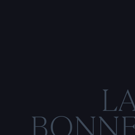
L
BONN