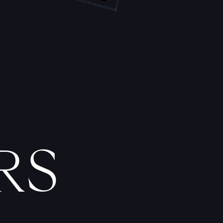
T
A
T
O
U
E
U
R
S
F
I
C
H
E
S
P
R
A
T
I
Q
U
E
S
RS