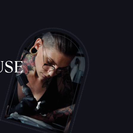
USE
L
'
A
T
E
L
I
E
R