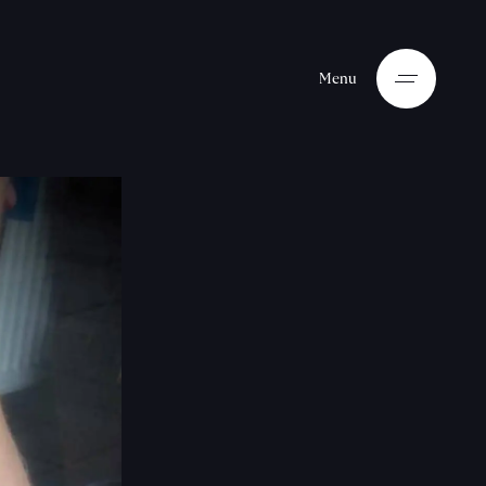
M
e
n
u