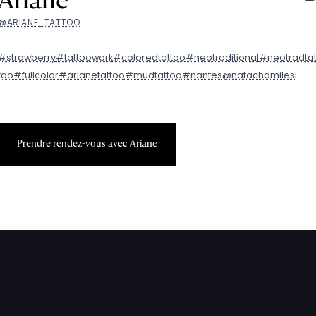
Ariane
@ARIANE_TATTOO
#strawberry
#tattoowork
#coloredtattoo
#neotraditional
#neotradta
too
#fullcolor
#arianetattoo
#mudtattoo
#nantes
@natachamilesi
P
r
e
n
d
r
e
r
e
n
d
e
z
-
v
o
u
s
a
v
e
c
A
r
i
a
n
e