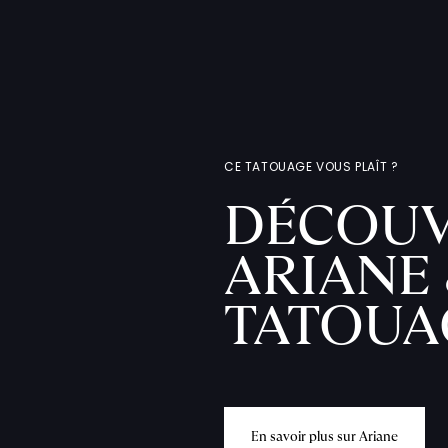
CE TATOUAGE VOUS PLAÎT ?
DÉCOUV
ARIANE 
TATOUA
E
n
s
a
v
o
i
r
p
l
u
s
s
u
r
A
r
i
a
n
e