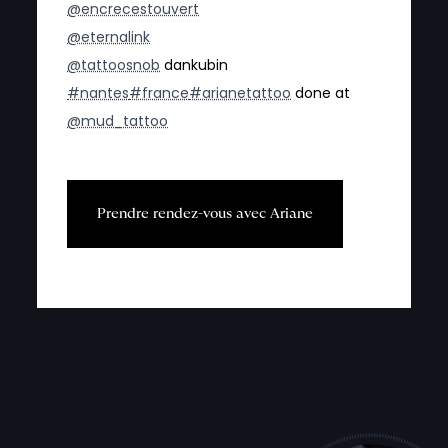
@encrecestouvert
@eternalink
@tattoosnob
dankubin
#nantes
#france
#arianetattoo
done at
@mud_tattoo
P
r
e
n
d
r
e
r
e
n
d
e
z
-
v
o
u
s
a
v
e
c
A
r
i
a
n
e