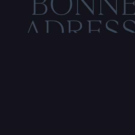
BONN
ADRES
C
O
M
E
N
T
I
O
N
S
L
É
Rencontre & tatouage,
uniquement sur rendez-vous
SALE HISTOIRE
3 RUE DE LA TOUR D'AUVERGNE,
44200 NANTES, FRANCE