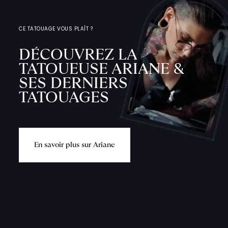
CE TATOUAGE VOUS PLAÎT ?
DÉCOUVREZ LA
TATOUEUSE ARIANE &
SES DERNIERS
TATOUAGES
E
n
s
a
v
o
i
r
p
l
u
s
s
u
r
A
r
i
a
n
e
L
'
A
T
E
L
I