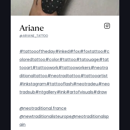
Ariane
@ARIANE_TATTOO
#tattoooftheday
#inked
#fox
#foxtattoo
#c
oloredtattoo
#color
#tattoo
#tatouage
#tat
tooart
#tattoowork
#tattooworkers
#neotra
ditionaltattoo
#neotradtattoo
#tattooartist
#inkstagram
#tattooflash
#neotradeu
#neo
tradsub
#ntgallery
#ink
#artofvisuals
#draw
@neotraditional.france
@newtraditionalisteurope
@neotraditionalsp
ain