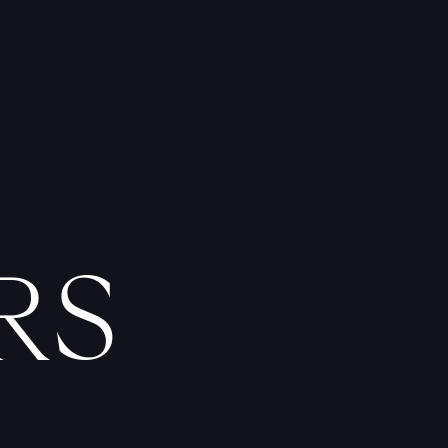
T
A
T
O
U
E
U
R
S
F
I
C
H
E
S
P
R
A
T
I
Q
U
E
S
RS