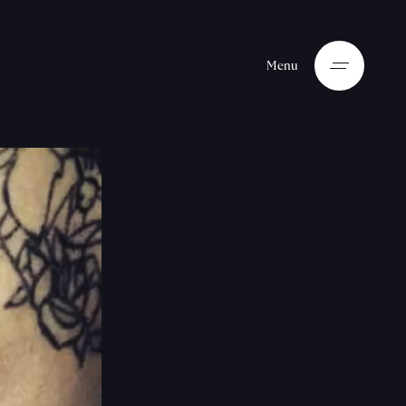
M
e
n
u