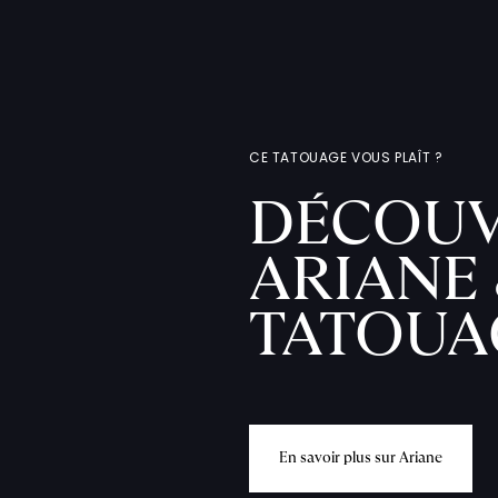
CE TATOUAGE VOUS PLAÎT ?
DÉCOUV
ARIANE 
TATOUA
E
n
s
a
v
o
i
r
p
l
u
s
s
u
r
A
r
i
a
n
e