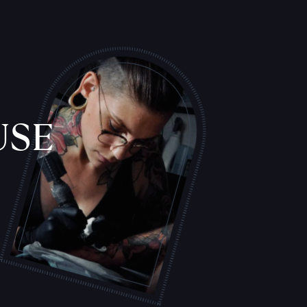
USE
L
'
A
T
E
L
I
E
R