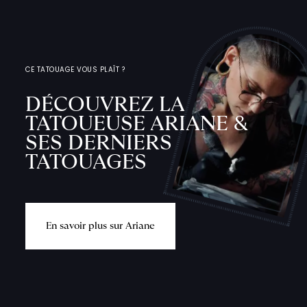
CE TATOUAGE VOUS PLAÎT ?
DÉCOUVREZ LA
TATOUEUSE ARIANE &
SES DERNIERS
TATOUAGES
E
n
s
a
v
o
i
r
p
l
u
s
s
u
r
A
r
i
a
n
e