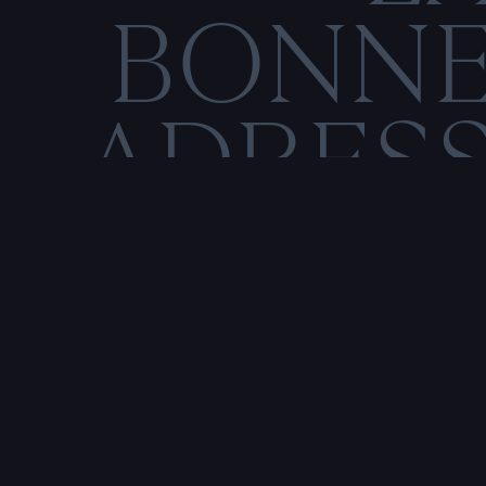
BONN
ADRES
C
O
M
E
N
T
I
O
N
S
L
É
Rencontre & tatouage,
uniquement sur rendez-vous
SALE HISTOIRE
3 RUE DE LA TOUR D'AUVERGNE,
44200 NANTES, FRANCE