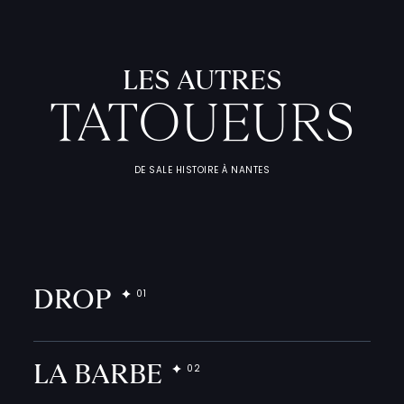
LES AUTRES
TATOUEURS
DE SALE HISTOIRE À NANTES
L
'
A
T
E
L
I
T
A
T
O
U
E
U
F
I
C
H
E
S
P
R
A
T
I
Q
U
DROP
LA BARBE