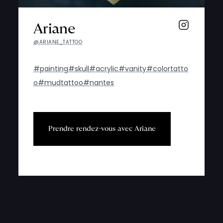
Ariane
@ARIANE_TATTOO
#painting
#skull
#acrylic
#vanity
#colortatto
o
#mudtattoo
#nantes
P
r
e
n
d
r
e
r
e
n
d
e
z
-
v
o
u
s
a
v
e
c
A
r
i
a
n
e