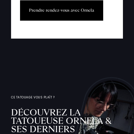
P
r
e
n
d
r
e
r
e
n
d
e
z
-
v
o
u
s
a
v
e
c
O
r
n
e
l
a
CE TATOUAGE VOUS PLAÎT ?
DÉCOUVREZ LA
TATOUEUSE ORNELA &
SES DERNIERS