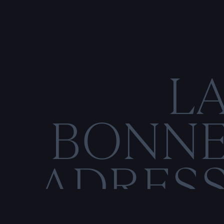
L
BONN
ADRES
C
O
M
E
N
T
I
O
N
S
L
É