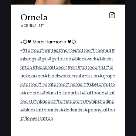
Ornela
@ORNELA_TTT
▪️ 💮🖤 Merci Harmonie 🖤💮
▪️
#tattoo
#nantes
#nantestattoo
#naoned
#
inkedgirl
#girl
#girltattoo
#blackwork
#blackt
attoo
#blacktattooart
#art
#tattooartist
#bl
ackworkers
#blackworkerssubmission
#graph
ictattoo
#instatattoo
#instaart
#sketchtatto
o
#encrés
#blacktattooartist
#tattooed
#tat
tooist
#inkaddict
#artstagram
#whipshading
#blacktattooartist
#darkartist
#peonytattoo
#flowerstattoo