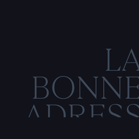
L
BONN
ADRES
C
O
M
E
N
T
I
O
N
S
L
É