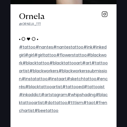
Ornela
@ORNELA_TTT
▪️ 💮 🖤 💮 ▪️
#tattoo
#nantes
#nantestattoo
#ink
#inked
girl
#girl
#girltattoo
#flowerstattoo
#blackwo
rk
#blacktattoo
#blacktattooart
#art
#tattoo
artist
#blackworkers
#blackworkerssubmissio
n
#instatattoo
#instaart
#sketchtattoo
#enc
rés
#blacktattooartist
#tattooed
#tattooist
#inkaddict
#artstagram
#whipshading
#blac
ktattooartist
#dottattoo
#tttism
#taot
#fren
chartist
#beetattoo