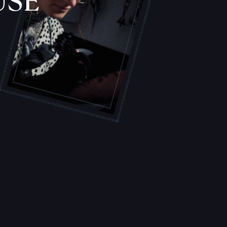
USE
S
L
'
A
T
E
L
I
E
R
T
A
T
O
U
E
U
R
S
F
I
C
H
E
S
P
R
A
T
I
Q
U
E
S