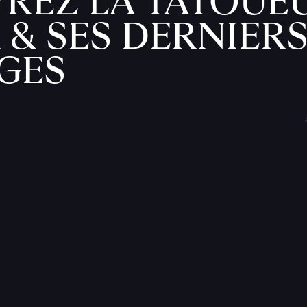
REZ LA TATOUE
 & SES DERNIER
GES