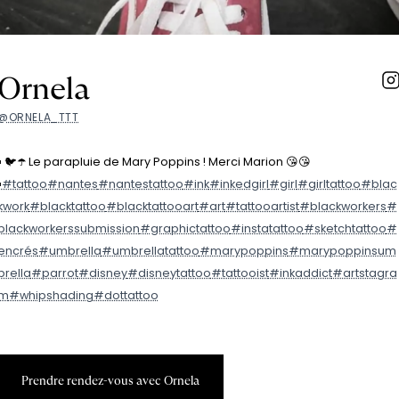
Ornela
@ORNELA_TTT
▪️ 🐦☂️ Le parapluie de Mary Poppins ! Merci Marion 😘😘
️
#tattoo
#nantes
#nantestattoo
#ink
#inkedgirl
#girl
#girltattoo
#blac
kwork
#blacktattoo
#blacktattooart
#art
#tattooartist
#blackworkers
#
blackworkerssubmission
#graphictattoo
#instatattoo
#sketchtattoo
#
encrés
#umbrella
#umbrellatattoo
#marypoppins
#marypoppinsum
brella
#parrot
#disney
#disneytattoo
#tattooist
#inkaddict
#artstagra
m
#whipshading
#dottattoo
P
r
e
n
d
r
e
r
e
n
d
e
z
-
v
o
u
s
a
v
e
c
O
r
n
e
l
a