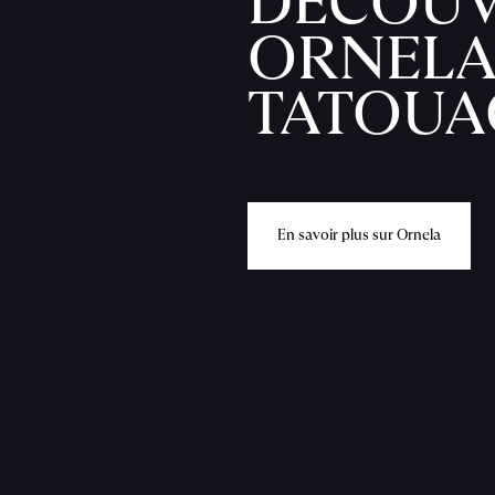
DÉCOUV
ORNELA
TATOUA
E
n
s
a
v
o
i
r
p
l
u
s
s
u
r
O
r
n
e
l
a