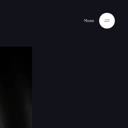
M
e
n
u