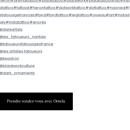
heron
#animaltattoo
#blacktattoo
#blackwork
#blacktattooartist
#inst
atattoo
#tattoist
#herontattoo
#dotworktattoo
#dottattoo
#naoned
#l
etatouagefrancais
#bird
#birdtattoo
#legtattoo
#oiseau
#art
#instad
aily
#instatattoo
#encrés
@darkartists
@les_tatoueurs_nantais
@tatoueurstatouagesfrance
@les.artistes.tatoueurs
@kwadron
@blackworkculture
@dark_ornaments
P
r
e
n
d
r
e
r
e
n
d
e
z
-
v
o
u
s
a
v
e
c
O
r
n
e
l
a