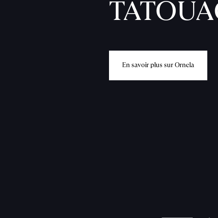
TATOUA
E
n
s
a
v
o
i
r
p
l
u
s
s
u
r
O
r
n
e
l
a