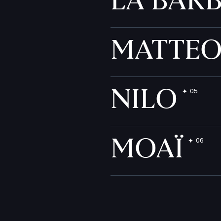
LA BAR
MATTE
NILO
MOAÏ