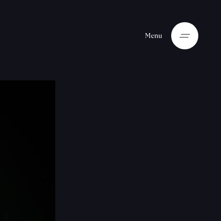
M
e
n
u