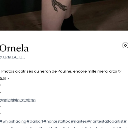
Ornela
@ORNELA_TTT
• Photos cicatrisés du héron de Pauline, encore mille merci à toi 🤍
🙏🏻 •
*
*
@salehistoiretattoo
*
*
#whipshading
#darkart
#nantestattoo
#nantes
#nantestattooartist
#