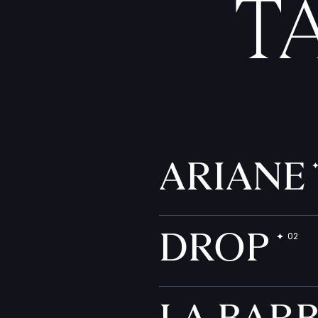
T
ARIANE
DROP