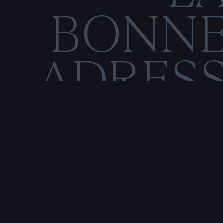
BONN
ADRES
C
O
M
E
N
T
I
O
N
S
L
É
Rencontre & tatouage,
uniquement sur rendez-vous
SALE HISTOIRE
3 RUE DE LA TOUR D'AUVERGNE,
44200 NANTES, FRANCE