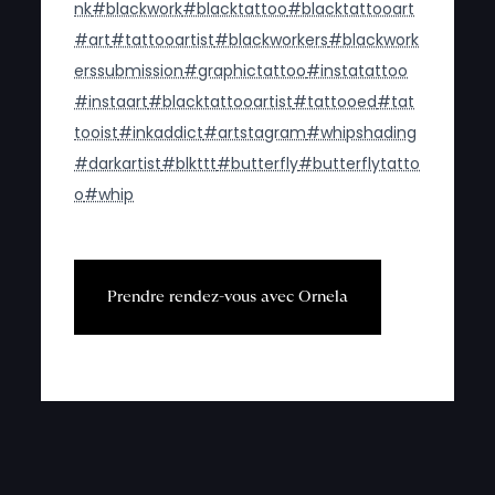
nk
#blackwork
#blacktattoo
#blacktattooart
#art
#tattooartist
#blackworkers
#blackwork
erssubmission
#graphictattoo
#instatattoo
#instaart
#blacktattooartist
#tattooed
#tat
tooist
#inkaddict
#artstagram
#whipshading
#darkartist
#blkttt
#butterfly
#butterflytatto
o
#whip
P
r
e
n
d
r
e
r
e
n
d
e
z
-
v
o
u
s
a
v
e
c
O
r
n
e
l
a