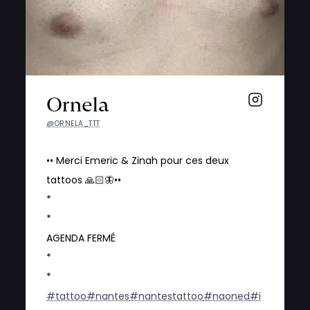
Ornela
@ORNELA_TTT
•• Merci Emeric & Zinah pour ces deux
tattoos 🙏🏻🦋••
*
*
AGENDA FERMÉ
*
*
#tattoo
#nantes
#nantestattoo
#naoned
#i