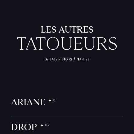
L
'
A
T
E
L
I
T
A
T
O
U
E
U
LES AUTRES
F
I
C
H
E
S
P
R
A
T
I
Q
U
TATOUEURS
DE SALE HISTOIRE À NANTES
ARIANE
DROP