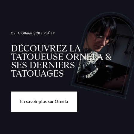
CE TATOUAGE VOUS PLAÎT ?
DÉCOUVREZ LA
TATOUEUSE ORNELA &
SES DERNIERS
TATOUAGES
E
n
s
a
v
o
i
r
p
l
u
s
s
u
r
O
r
n
e
l
a