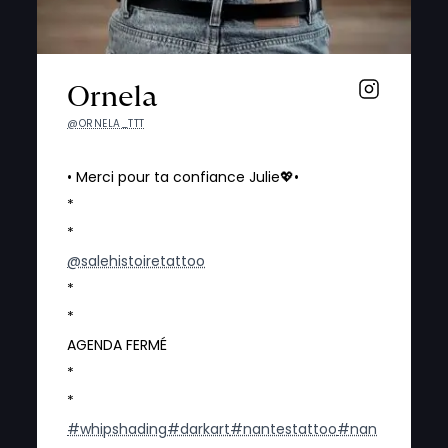
Ornela
@ORNELA_TTT
• Merci pour ta confiance Julie💖•
*
*
@salehistoiretattoo
*
*
AGENDA FERMÉ
*
*
#whipshading
#darkart
#nantestattoo
#nan