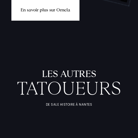
E
n
s
a
v
o
i
r
p
l
u
s
s
u
r
O
r
n
e
l
a
L
'
A
T
E
L
I
T
A
T
O
U
E
U
F
I
C
H
E
S
P
R
A
T
I
Q
U
LES AUTRES
TATOUEURS
DE SALE HISTOIRE À NANTES