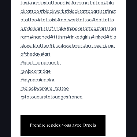
tes
#nantestattooartist
#animaltattoo
#bla
cktattoo
#blackwork
#blacktattooartist
#inst
atattoo
#tattoist
#dotworktattoo
#dottatto
o
#darkartists
#snake
#snaketattoo
#artstag
ram
#naoned
#tttism
#inkedgirls
#inked
#bla
ckworktattoo
#blackworkerssubmission
#pic
oftheday
#art
@dark_ornaments
@wjxcartridge
@dynamiccolor
@blackworkers_tattoo
@tatoueurstatouagesfrance
P
r
e
n
d
r
e
r
e
n
d
e
z
-
v
o
u
s
a
v
e
c
O
r
n
e
l
a