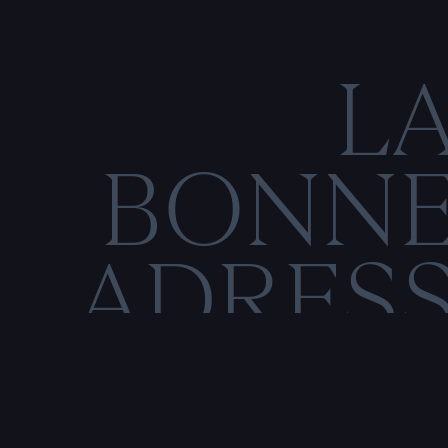
L
BONN
ADRES
C
O
N
M
E
N
T
I
O
N
S
L
É
G