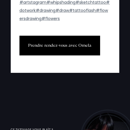
#artstagram
#whipshading
#sketchtattoo
#
dotwork
#drawing
#draw
#tattooflash
#flow
ersdrawing
#flowers
P
r
e
n
d
r
e
r
e
n
d
e
z
-
v
o
u
s
a
v
e
c
O
r
n
e
l
a
CE TATOUAGE VOUS PLAÎT ?