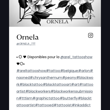
Ornela
@ORNELA_TTT
▪️ 💮 🖤 Disponibles pour la
@arel_tattooshow
🖤💮▪️
#areltattooshow
#tattoo
#belgique
#arlon
#
naoned
#chrysanthemum
#peony
#blackwo
rk
#blacktattoo
#blacktattooart
#art
#tattoo
artist
#blackworkers
#blackworkerssubmissio
n
#tttism
#graphictattoo
#butterfly
#blackt
attooartist
#tattooed
#tattooist
#inkaddict