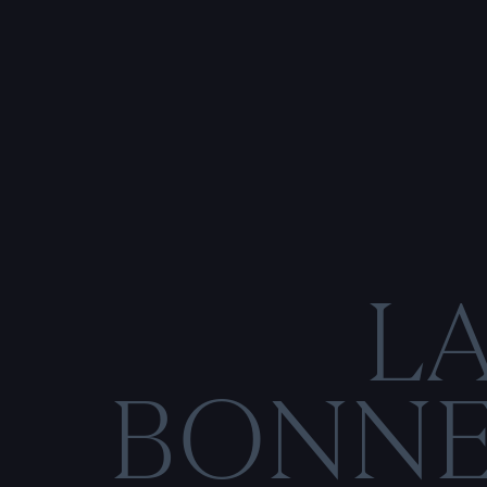
L
BONN