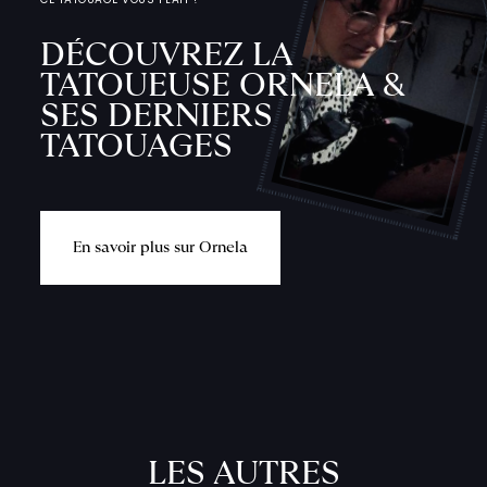
DÉCOUVREZ LA
TATOUEUSE ORNELA &
SES DERNIERS
TATOUAGES
E
n
s
a
v
o
i
r
p
l
u
s
s
u
r
O
r
n
e
l
a
L
'
A
T
E
L
I
LES AUTRES