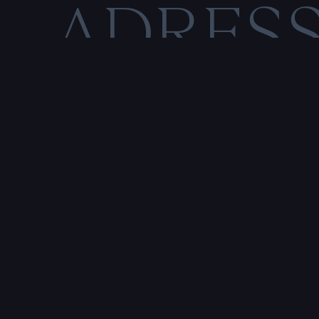
ADRES
C
O
M
E
N
T
I
O
N
S
L
É
Rencontre & tatouage,
uniquement sur rendez-vous
SALE HISTOIRE
3 RUE DE LA TOUR D'AUVERGNE,
44200 NANTES, FRANCE
P
r
e
n
d
r
e
r
e
n
d
e
z
-
v
o
u
s
a
v
e
c
u
n
t
a
t
o
u
e
u
r