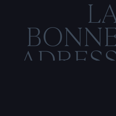
L
BONN
ADRES
C
O
M
E
N
T
I
O
N
S
L
É
Rencontre & tatouage,
uniquement sur rendez-vous