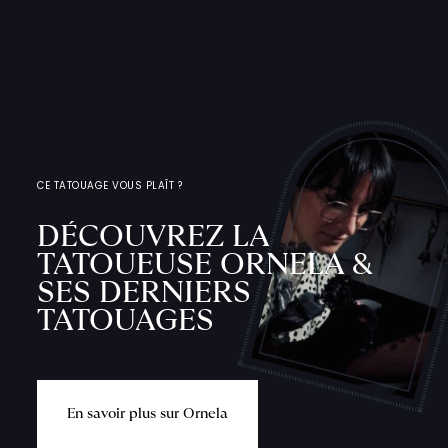
CE TATOUAGE VOUS PLAÎT ?
DÉCOUVREZ LA
TATOUEUSE ORNELA &
SES DERNIERS
TATOUAGES
E
n
s
a
v
o
i
r
p
l
u
s
s
u
r
O
r
n
e
l
a