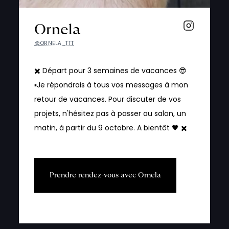
Ornela
@ORNELA_TTT
✖️ Départ pour 3 semaines de vacances 😎
▪️Je répondrais à tous vos messages à mon
retour de vacances. Pour discuter de vos
projets, n'hésitez pas à passer au salon, un
matin, à partir du 9 octobre. A bientôt 🖤 ✖️
P
r
e
n
d
r
e
r
e
n
d
e
z
-
v
o
u
s
a
v
e
c
O
r
n
e
l
a