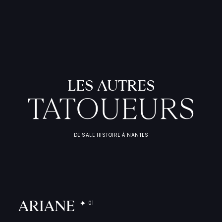
LES AUTRES
TATOUEURS
DE SALE HISTOIRE À NANTES
L
'
A
T
E
L
I
T
A
T
O
U
E
U
F
I
C
H
E
S
P
R
A
T
I
Q
U
ARIANE