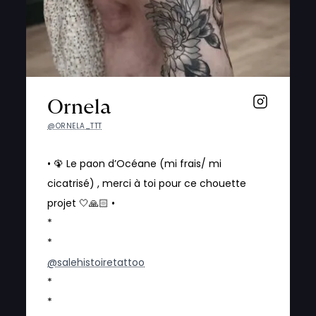
Ornela
@ORNELA_TTT
• 🦚 Le paon d’Océane (mi frais/ mi
cicatrisé) , merci à toi pour ce chouette
projet 🤍🙏🏻 •
*
*
@salehistoiretattoo
*
*