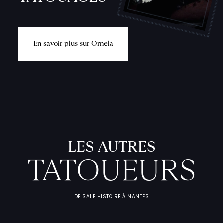
E
n
s
a
v
o
i
r
p
l
u
s
s
u
r
O
r
n
e
l
a
L
'
A
T
E
L
I
T
A
T
O
U
E
U
F
I
C
H
E
S
P
R
A
T
I
Q
U
LES AUTRES
TATOUEURS
DE SALE HISTOIRE À NANTES