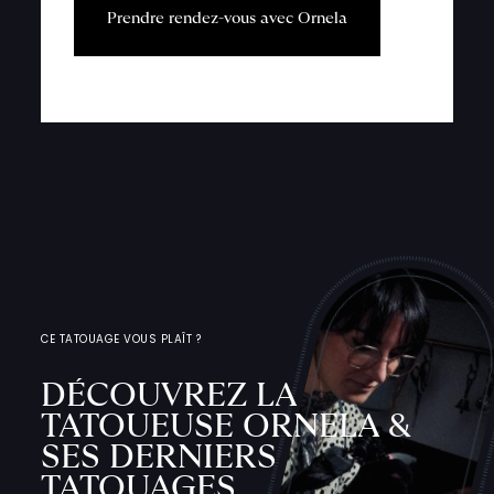
P
r
e
n
d
r
e
r
e
n
d
e
z
-
v
o
u
s
a
v
e
c
O
r
n
e
l
a
CE TATOUAGE VOUS PLAÎT ?
DÉCOUVREZ LA
TATOUEUSE ORNELA &
SES DERNIERS
TATOUAGES