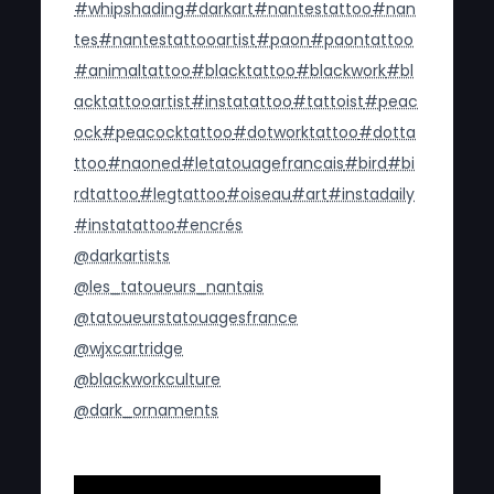
#whipshading
#darkart
#nantestattoo
#nan
tes
#nantestattooartist
#paon
#paontattoo
#animaltattoo
#blacktattoo
#blackwork
#bl
acktattooartist
#instatattoo
#tattoist
#peac
ock
#peacocktattoo
#dotworktattoo
#dotta
ttoo
#naoned
#letatouagefrancais
#bird
#bi
rdtattoo
#legtattoo
#oiseau
#art
#instadaily
#instatattoo
#encrés
@darkartists
@les_tatoueurs_nantais
@tatoueurstatouagesfrance
@wjxcartridge
@blackworkculture
@dark_ornaments