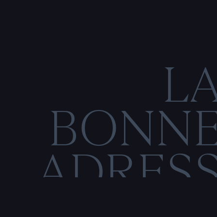
L
BONN
ADRES
C
O
N
M
E
N
T
I
O
N
S
L
É
G