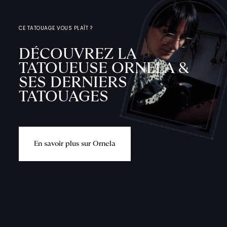
CE TATOUAGE VOUS PLAÎT ?
DÉCOUVREZ LA
TATOUEUSE ORNELA &
SES DERNIERS
TATOUAGES
E
n
s
a
v
o
i
r
p
l
u
s
s
u
r
O
r
n
e
l
a
L
'
A
T
E
L
I