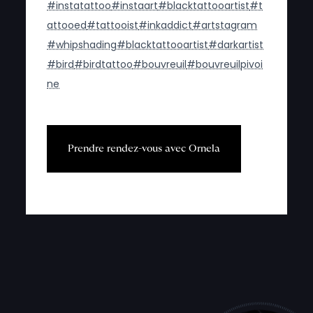
#instatattoo
#instaart
#blacktattooartist
#t
attooed
#tattooist
#inkaddict
#artstagram
#whipshading
#blacktattooartist
#darkartist
#bird
#birdtattoo
#bouvreuil
#bouvreuilpivoi
ne
P
r
e
n
d
r
e
r
e
n
d
e
z
-
v
o
u
s
a
v
e
c
O
r
n
e
l
a