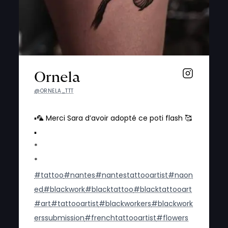
Ornela
@ORNELA_TTT
▪️🦜 Merci Sara d’avoir adopté ce poti flash 🥰
▪️
*
*
#tattoo
#nantes
#nantestattooartist
#naon
ed
#blackwork
#blacktattoo
#blacktattooart
#art
#tattooartist
#blackworkers
#blackwork
erssubmission
#frenchtattooartist
#flowers