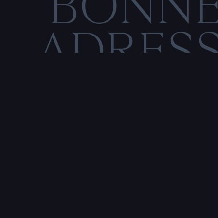
BONN
ADRES
C
O
M
E
N
T
I
O
N
S
L
É
Rencontre & tatouage,
uniquement sur rendez-vous
SALE HISTOIRE
3 RUE DE LA TOUR D'AUVERGNE,
44200 NANTES, FRANCE