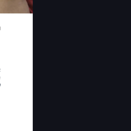
#
e
a