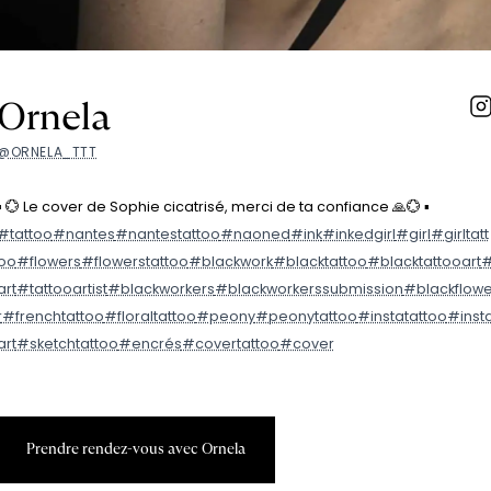
Ornela
@ORNELA_TTT
▪️ 💮 Le cover de Sophie cicatrisé, merci de ta confiance 🙏💮 ▪️
#tattoo
#nantes
#nantestattoo
#naoned
#ink
#inkedgirl
#girl
#girltatt
oo
#flowers
#flowerstattoo
#blackwork
#blacktattoo
#blacktattooart
art
#tattooartist
#blackworkers
#blackworkerssubmission
#blackflow
r
#frenchtattoo
#floraltattoo
#peony
#peonytattoo
#instatattoo
#inst
art
#sketchtattoo
#encrés
#covertattoo
#cover
P
r
e
n
d
r
e
r
e
n
d
e
z
-
v
o
u
s
a
v
e
c
O
r
n
e
l
a