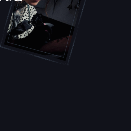
S
L
'
A
T
E
L
I
E
R
T
A
T
O
U
E
U
R
S
F
I
C
H
E
S
P
R
A
T
I
Q
U
E
S