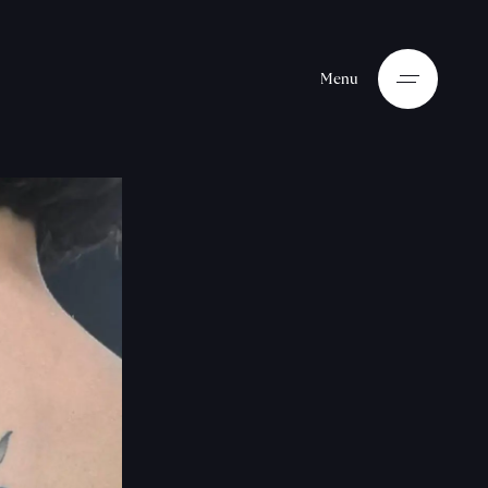
M
e
n
u