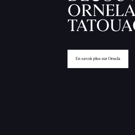
ORNELA
TATOUA
E
n
s
a
v
o
i
r
p
l
u
s
s
u
r
O
r
n
e
l
a