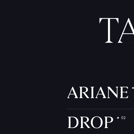
T
ARIANE
DROP