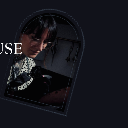
L
'
A
T
E
L
I
E
R
USE
S
T
A
T
O
U
E
U
R
S
F
I
C
H
E
S
P
R
A
T
I
Q
U
E
S