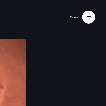
M
e
n
u