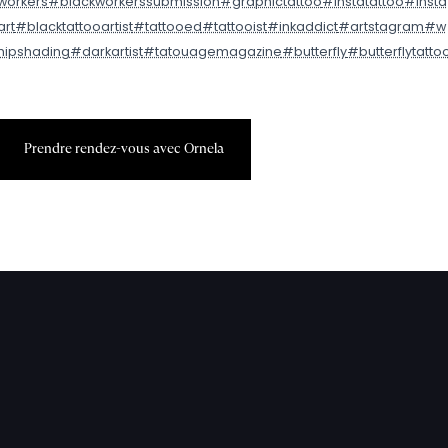
workers
#blackworkerssubmission
#graphictattoo
#instatattoo
#insta
art
#blacktattooartist
#tattooed
#tattooist
#inkaddict
#artstagram
#w
hipshading
#darkartist
#tatouagemagazine
#butterfly
#butterflytatto
P
r
e
n
d
r
e
r
e
n
d
e
z
-
v
o
u
s
a
v
e
c
O
r
n
e
l
a