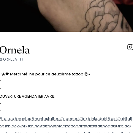
Ornela
@ORNELA_TTT
▪️ 🦋🖤 Merci Méline pour ce deuxième tattoo 😊▪️
*
*
OUVERTURE AGENDA 1ER AVRIL
*
*
#tattoo
#nantes
#nantestattoo
#naoned
#ink
#inkedgirl
#girl
#girltatt
oo
#blackwork
#blacktattoo
#blacktattooart
#art
#tattooartist
#black