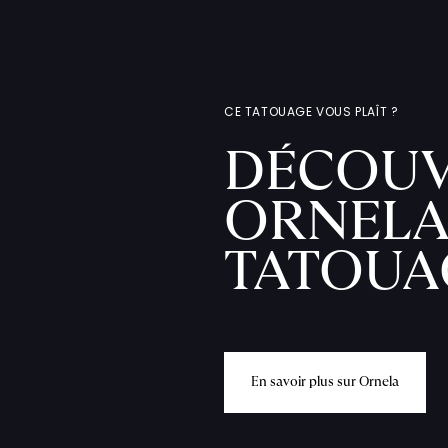
CE TATOUAGE VOUS PLAÎT ?
DÉCOUV
ORNELA
TATOUA
E
n
s
a
v
o
i
r
p
l
u
s
s
u
r
O
r
n
e
l
a