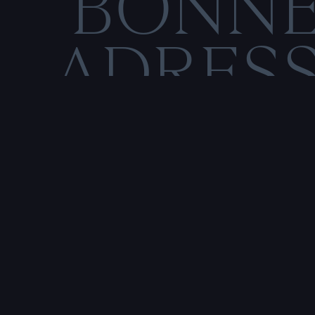
BONN
ADRES
C
O
M
E
N
T
I
O
N
S
L
É
Rencontre & tatouage,
uniquement sur rendez-vous
SALE HISTOIRE
3 RUE DE LA TOUR D'AUVERGNE,
44200 NANTES, FRANCE