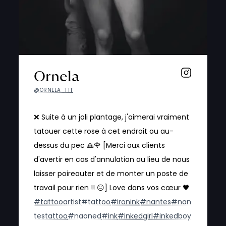
Ornela
@ORNELA_TTT
❌ Suite à un joli plantage, j'aimerai vraiment
tatouer cette rose à cet endroit ou au-
dessus du pec 🙏🌹 [Merci aux clients
d'avertir en cas d'annulation au lieu de nous
laisser poireauter et de monter un poste de
travail pour rien !! 😑] Love dans vos cœur 🖤
#tattooartist
#tattoo
#ironink
#nantes
#nan
testattoo
#naoned
#ink
#inkedgirl
#inkedboy