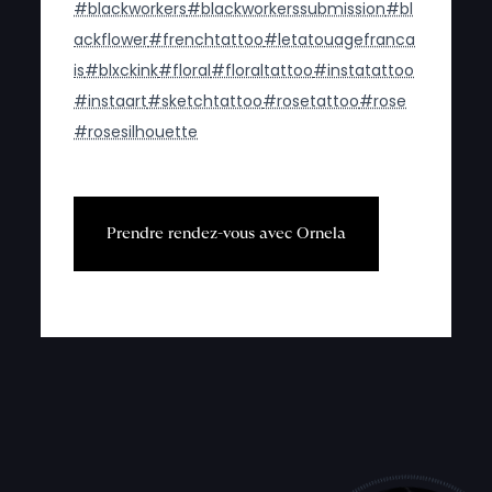
#blackworkers
#blackworkerssubmission
#bl
ackflower
#frenchtattoo
#letatouagefranca
is
#blxckink
#floral
#floraltattoo
#instatattoo
#instaart
#sketchtattoo
#rosetattoo
#rose
#rosesilhouette
P
r
e
n
d
r
e
r
e
n
d
e
z
-
v
o
u
s
a
v
e
c
O
r
n
e
l
a