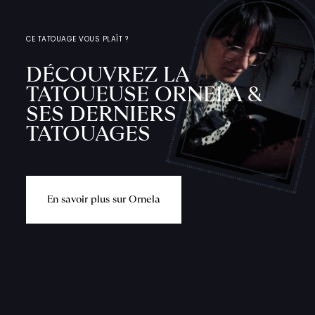
CE TATOUAGE VOUS PLAÎT ?
DÉCOUVREZ LA
TATOUEUSE ORNELA &
SES DERNIERS
TATOUAGES
E
n
s
a
v
o
i
r
p
l
u
s
s
u
r
O
r
n
e
l
a
L
'
A
T
E
L
I