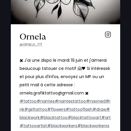
Ornela
@ORNELA_TTT
✖️ J'ai une dispo le mardi 19 juin et j'aimerai
beaucoup tatouer ce motif 🤗🖤 Si intéressé
et pour plus d'infos, envoyez un MP ou un
petit mail à cette adresse :
ornela.grafiktattoo@gmail.com ✖️
#tattoo
#nantes
#nantestattoo
#naoned
#i
nk
#girltattoo
#flowers
#tattooflash
#draw
#
blackwork
#blacktattoo
#blacktattooart
#art
#tattooartist
#blackworkers
#blackworkerss