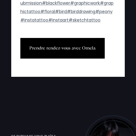
ubmission
#blackflower
#graphicwork
#grap
hictattoo
#floral
#bird
#birddrawing
#peony
#instatattoo
#instaart
#sketchtattoo
P
r
e
n
d
r
e
r
e
n
d
e
z
-
v
o
u
s
a
v
e
c
O
r
n
e
l
a