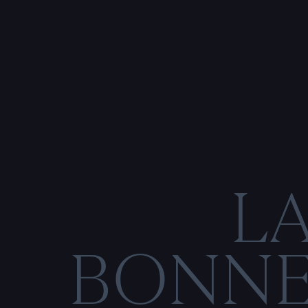
L
BONN