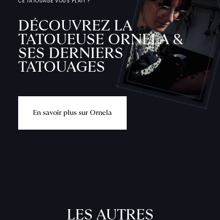
CE TATOUAGE VOUS PLAÎT ?
DÉCOUVREZ LA
TATOUEUSE ORNELA &
SES DERNIERS
TATOUAGES
E
n
s
a
v
o
i
r
p
l
u
s
s
u
r
O
r
n
e
l
a
L
'
A
T
E
L
I
LES AUTRES