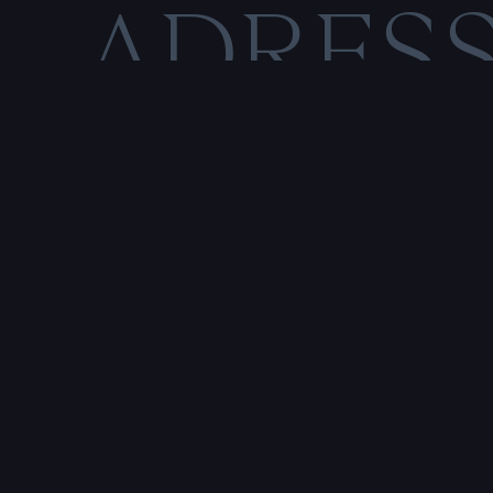
ADRES
C
O
M
E
N
T
I
O
N
S
L
É
Rencontre & tatouage,
uniquement sur rendez-vous
SALE HISTOIRE
3 RUE DE LA TOUR D'AUVERGNE,
44200 NANTES, FRANCE
P
r
e
n
d
r
e
r
e
n
d
e
z
-
v
o
u
s
a
v
e
c
u
n
t
a
t
o
u
e
u
r