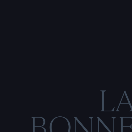
L
BONN