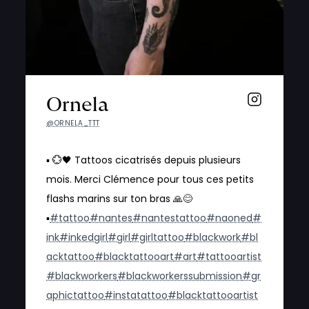
Ornela
@ORNELA_TTT
▪️ 💮🖤 Tattoos cicatrisés depuis plusieurs
mois. Merci Clémence pour tous ces petits
flashs marins sur ton bras 🙏😊
▪️
#tattoo
#nantes
#nantestattoo
#naoned
#
ink
#inkedgirl
#girl
#girltattoo
#blackwork
#bl
acktattoo
#blacktattooart
#art
#tattooartist
#blackworkers
#blackworkerssubmission
#gr
aphictattoo
#instatattoo
#blacktattooartist