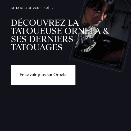
CE TATOUAGE VOUS PLAÎT ?
DÉCOUVREZ LA
TATOUEUSE ORNELA &
SES DERNIERS
TATOUAGES
E
n
s
a
v
o
i
r
p
l
u
s
s
u
r
O
r
n
e
l
a
L
'
A
T
E
L
I