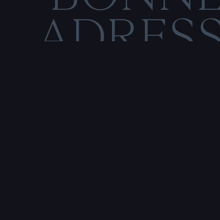
ADRES
C
O
M
E
N
T
I
O
N
S
L
É
Rencontre & tatouage,
uniquement sur rendez-vous
SALE HISTOIRE
3 RUE DE LA TOUR D'AUVERGNE,
44200 NANTES, FRANCE
P
r
e
n
d
r
e
r
e
n
d
e
z
-
v
o
u
s
a
v
e
c
u
n
t
a
t
o
u
e
u
r