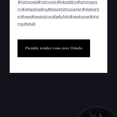
#tattooed
#tattooist
#inkaddict
#artstagra
m
#whipshading
#blacktattooartist
#darkarti
st
#sea
#seatattoo
#jellyfish
#seahorse
#shri
mp
#shell
P
r
e
n
d
r
e
r
e
n
d
e
z
-
v
o
u
s
a
v
e
c
O
r
n
e
l
a