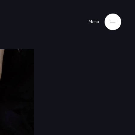
M
e
n
u