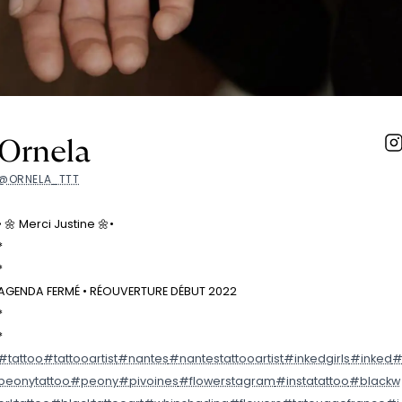
Ornela
@ORNELA_TTT
• 🌼 Merci Justine 🌼•
*
*
AGENDA FERMÉ • RÉOUVERTURE DÉBUT 2022
*
*
#tattoo
#tattooartist
#nantes
#nantestattooartist
#inkedgirls
#inked
peonytattoo
#peony
#pivoines
#flowerstagram
#instatattoo
#blackw