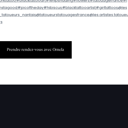
orktattoo
#blacktattooart
#whipshading
#flowers
#tatouagefrance
#i
nstagood
#picoftheday
#hibiscus
#blacktattooartist
#girltattoos
@les
_tatoueurs_nantais
@tatoueurstatouagesfrance
@les.artistes.tatoue
rs
P
r
e
n
d
r
e
r
e
n
d
e
z
-
v
o
u
s
a
v
e
c
O
r
n
e
l
a