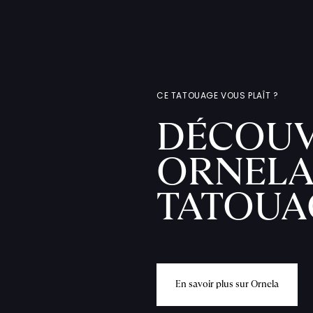
CE TATOUAGE VOUS PLAÎT ?
DÉCOUV
ORNELA
TATOUA
E
n
s
a
v
o
i
r
p
l
u
s
s
u
r
O
r
n
e
l
a