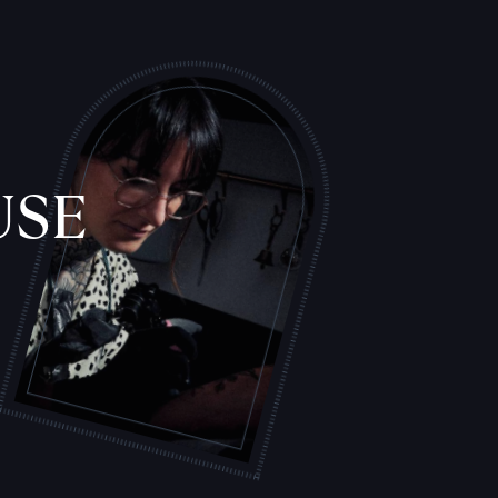
L
'
A
T
E
L
I
E
R
USE
T
A
T
O
U
E
U
R
S
S
F
I
C
H
E
S
P
R
A
T
I
Q
U
E
S