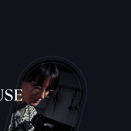
USE
S