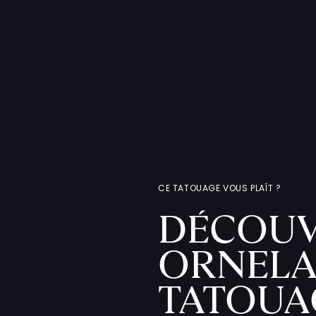
CE TATOUAGE VOUS PLAÎT ?
DÉCOUV
ORNELA
TATOUA