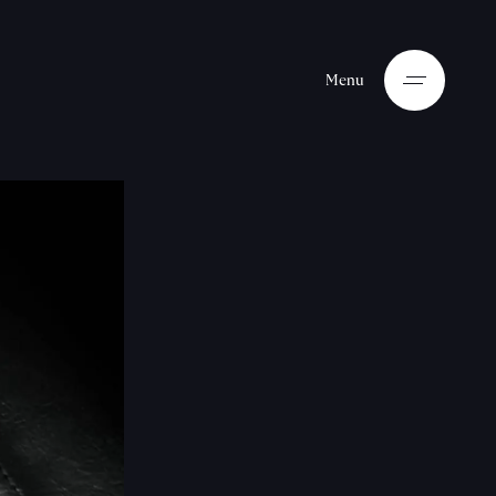
M
e
n
u