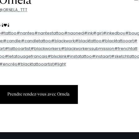
Ornela
@ORNELA_TTT
️ 🕯️🖤🕯️
️
#tattoo
#nantes
#nantestattoo
#naoned
#ink
#girl
#inkedboy
#bou
ie
#candle
#candletattoo
#blackwork
#blacktattoo
#blacktattooart
#
art
#tattooartist
#blackworkers
#blackworkerssubmission
#frenchtatt
oo
#letatouagefrancais
#blxckink
#instatattoo
#instaart
#sketchtatto
#encrés
#blacktattooartist
#light
P
r
e
n
d
r
e
r
e
n
d
e
z
-
v
o
u
s
a
v
e
c
O
r
n
e
l
a