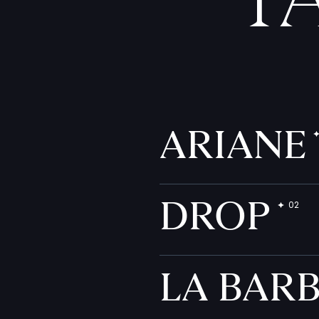
T
ARIANE
DROP
LA BAR