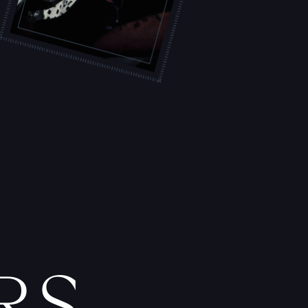
L
'
A
T
E
L
I
E
R
T
A
T
O
U
E
U
R
S
F
I
C
H
E
S
P
R
A
T
I
Q
U
E
S