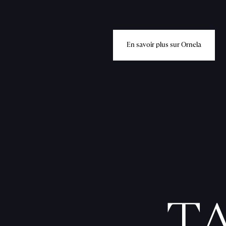
E
n
s
a
v
o
i
r
p
l
u
s
s
u
r
O
r
n
e
l
a