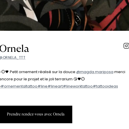
Ornela
@ORNELA_TTT
▪️ 💮🖤 Petit ornement réalisé sur la douce
@magda.mariposa
merci
encore pour le projet et le joli terrarium 😘🖤💮
️
#ornementaltattoo
#line
#lineart
#lineworktattoo
#tattooideas
P
r
e
n
d
r
e
r
e
n
d
e
z
-
v
o
u
s
a
v
e
c
O
r
n
e
l
a