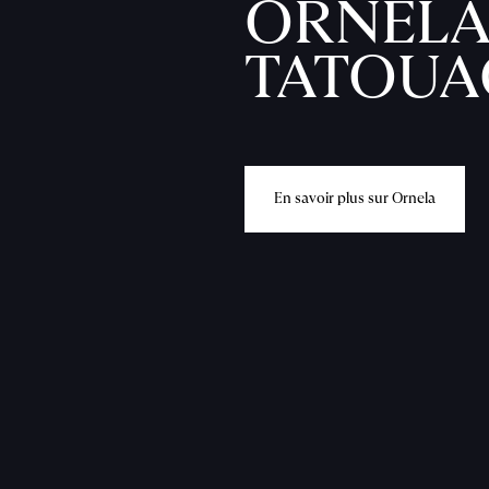
ORNELA
TATOUA
E
n
s
a
v
o
i
r
p
l
u
s
s
u
r
O
r
n
e
l
a