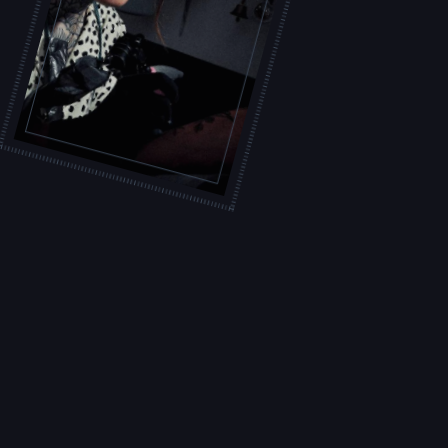
S
L
'
A
T
E
L
I
E
R
T
A
T
O
U
E
U
R
S
F
I
C
H
E
S
P
R
A
T
I
Q
U
E
S