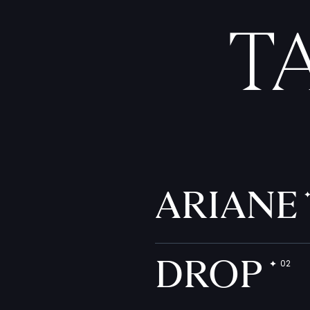
T
ARIANE
DROP