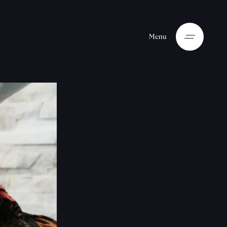
M
e
n
u