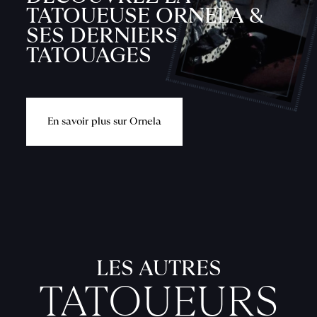
TATOUEUSE ORNELA &
SES DERNIERS
TATOUAGES
L
'
A
T
E
L
I
E
n
s
a
v
o
i
r
p
l
u
s
s
u
r
O
r
n
e
l
a
T
A
T
O
U
E
U
F
I
C
H
E
S
P
R
A
T
I
Q
U
LES AUTRES
TATOUEURS