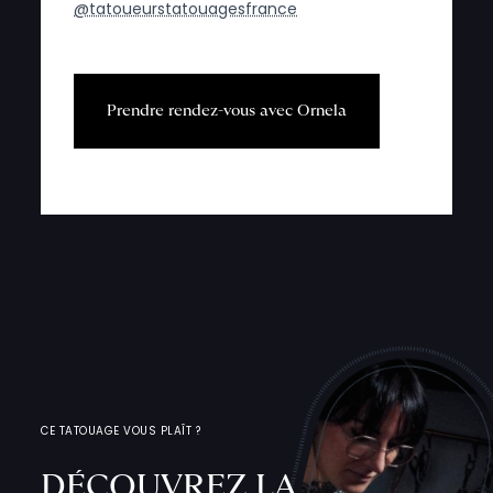
@tatoueurstatouagesfrance
P
r
e
n
d
r
e
r
e
n
d
e
z
-
v
o
u
s
a
v
e
c
O
r
n
e
l
a
CE TATOUAGE VOUS PLAÎT ?
DÉCOUVREZ LA