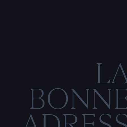
L
BONN
ADRES
C
O
N
M
E
N
T
I
O
N
S
L
É
G