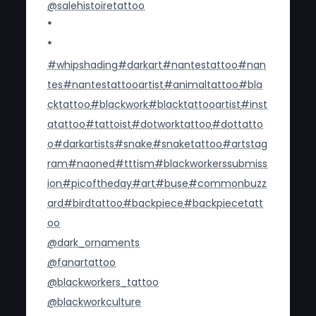
@salehistoiretattoo
*
*
#whipshading
#darkart
#nantestattoo
#nan
tes
#nantestattooartist
#animaltattoo
#bla
cktattoo
#blackwork
#blacktattooartist
#inst
atattoo
#tattoist
#dotworktattoo
#dottatto
o
#darkartists
#snake
#snaketattoo
#artstag
ram
#naoned
#tttism
#blackworkerssubmiss
ion
#picoftheday
#art
#buse
#commonbuzz
ard
#birdtattoo
#backpiece
#backpiecetatt
oo
@dark_ornaments
@fanartattoo
@blackworkers_tattoo
@blackworkculture