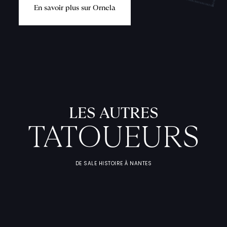
E
n
s
a
v
o
i
r
p
l
u
s
s
u
r
O
r
n
e
l
a
LES AUTRES
TATOUEURS
L
'
A
T
E
L
I
DE SALE HISTOIRE À NANTES
T
A
T
O
U
E
U
F
I
C
H
E
S
P
R
A
T
I
Q
U