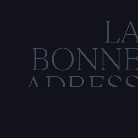
L
BONN
ADRES
C
O
M
E
N
T
I
O
N
S
L
É