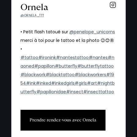
Ornela
@ORNELA_TTT
• Petit flash tatoué sur
@penelope_unicorns
merci à toi pour le tattoo et la photo 😉😊🦋
•
#tattoo
#ironink
#nantestattoo
#nantes
#n
aoned
#papillon
#butterfly
#butterflytattoo
#blackwork
#blacktattoo
#blackworkers
#19
54
#ink
#inked
#inkedgirls
#girls
#art
#nightb
utterfly
#papilionidae
#insect
#insecttattoo
P
r
e
n
d
r
e
r
e
n
d
e
z
-
v
o
u
s
a
v
e
c
O
r
n
e
l
a