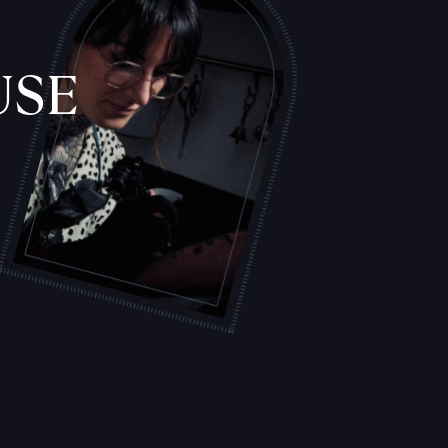
USE
L
'
A
T
E
L
I
E
R
S
T
A
T
O
U
E
U
R
S
F
I
C
H
E
S
P
R
A
T
I
Q
U
E
S