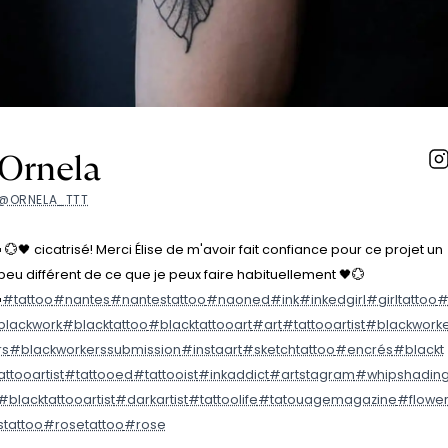
Ornela
@ORNELA_TTT
▪️ 💮🖤 cicatrisé! Merci Élise de m'avoir fait confiance pour ce projet un
peu différent de ce que je peux faire habituellement 🖤💮
️
#tattoo
#nantes
#nantestattoo
#naoned
#ink
#inkedgirl
#girltattoo
blackwork
#blacktattoo
#blacktattooart
#art
#tattooartist
#blackwork
rs
#blackworkerssubmission
#instaart
#sketchtattoo
#encrés
#blackt
attooartist
#tattooed
#tattooist
#inkaddict
#artstagram
#whipshadin
#blacktattooartist
#darkartist
#tattoolife
#tatouagemagazine
#flowe
stattoo
#rosetattoo
#rose