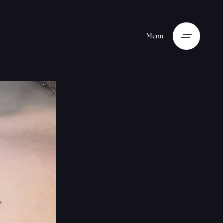
M
e
n
u