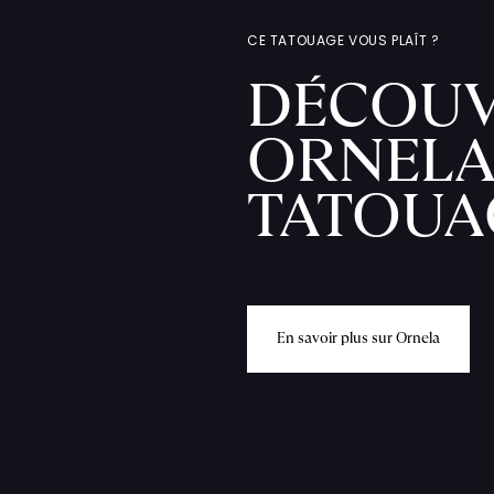
CE TATOUAGE VOUS PLAÎT ?
DÉCOUV
ORNELA
TATOUA
E
n
s
a
v
o
i
r
p
l
u
s
s
u
r
O
r
n
e
l
a