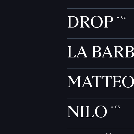
DROP
LA BAR
MATTE
NILO