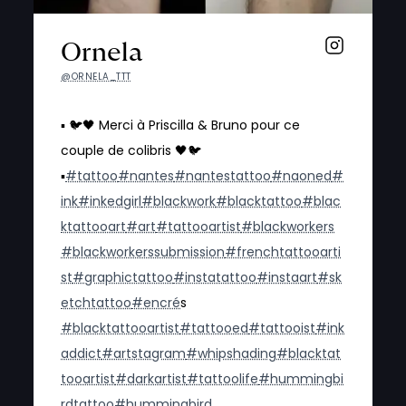
Ornela
@ORNELA_TTT
▪️ 🐦🖤 Merci à Priscilla & Bruno pour ce
couple de colibris 🖤🐦
▪️
#tattoo
#nantes
#nantestattoo
#naoned
#
ink
#inkedgirl
#blackwork
#blacktattoo
#blac
ktattooart
#art
#tattooartist
#blackworkers
#blackworkerssubmission
#frenchtattooarti
st
#graphictattoo
#instatattoo
#instaart
#sk
etchtattoo
#encre
́s
#blacktattooartist
#tattooed
#tattooist
#ink
addict
#artstagram
#whipshading
#blacktat
tooartist
#darkartist
#tattoolife
#hummingbi
rdtattoo
#hummingbird