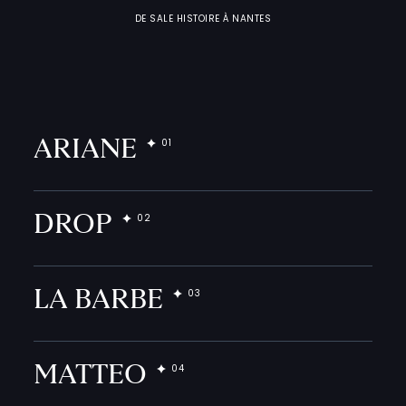
F
I
C
H
E
S
P
R
A
T
I
Q
U
DE SALE HISTOIRE À NANTES
ARIANE
DROP
LA BARBE
MATTEO