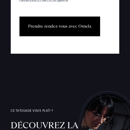
P
r
e
n
d
r
e
r
e
n
d
e
z
-
v
o
u
s
a
v
e
c
O
r
n
e
l
a
CE TATOUAGE VOUS PLAÎT ?
DÉCOUVREZ LA