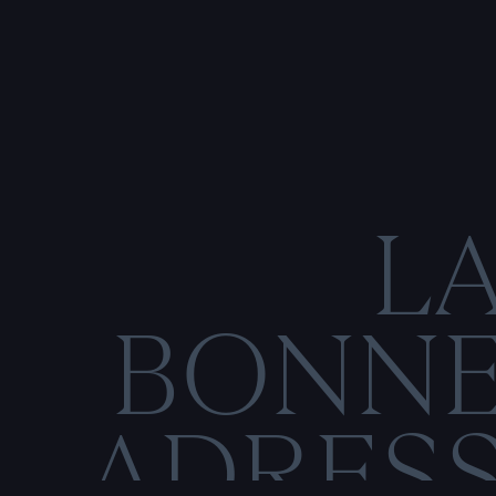
L
BONN
ADRES
C
O
M
E
N
T
I
O
N
S
L
É