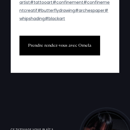
artist
#tattooart
#confinement
#confineme
ntcreatif
#butterflydrawing
#archespaper
#
whipshading
#blackart
P
r
e
n
d
r
e
r
e
n
d
e
z
-
v
o
u
s
a
v
e
c
O
r
n
e
l
a
CE TATOUAGE VOUS PLAÎT ?