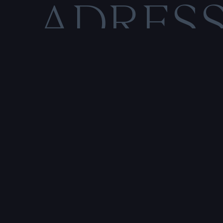
ADRES
C
O
N
M
E
N
T
I
O
N
S
L
É
G
Rencontre & tatouage,
uniquement sur rendez-vous
SALE HISTOIRE
3 RUE DE LA TOUR D'AUVERGNE,
44200 NANTES, FRANCE
P
r
e
n
d
r
e
r
e
n
d
e
z
-
v
o
u
s
a
v
e
c
u
n
t
a
t
o
u
e
u
r