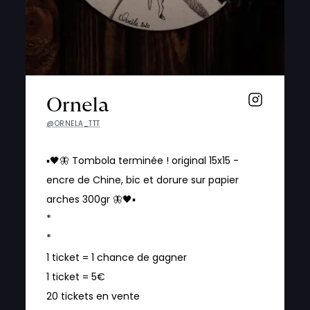
Ornela
@ORNELA_TTT
▪️🖤🦋 Tombola terminée ! original 15x15 -
encre de Chine, bic et dorure sur papier
arches 300gr 🦋🖤▪️
*
*
1 ticket = 1 chance de gagner
1 ticket = 5€
20 tickets en vente