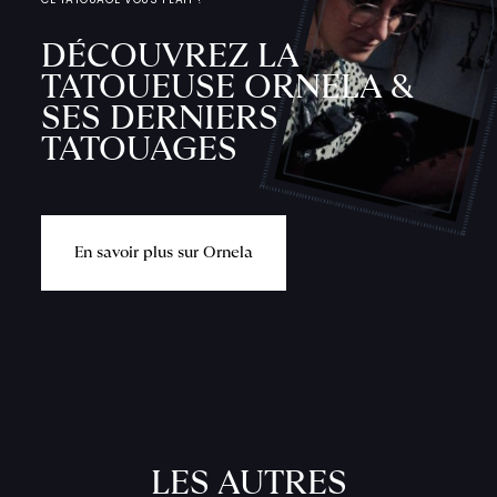
DÉCOUVREZ LA
TATOUEUSE ORNELA &
SES DERNIERS
TATOUAGES
L
'
A
T
E
L
I
T
A
T
O
U
E
U
E
n
s
a
v
o
i
r
p
l
u
s
s
u
r
O
r
n
e
l
a
F
I
C
H
E
S
P
R
A
T
I
Q
U
LES AUTRES