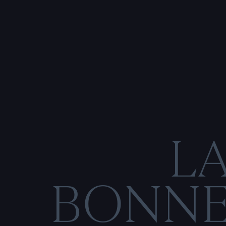
L
BONN