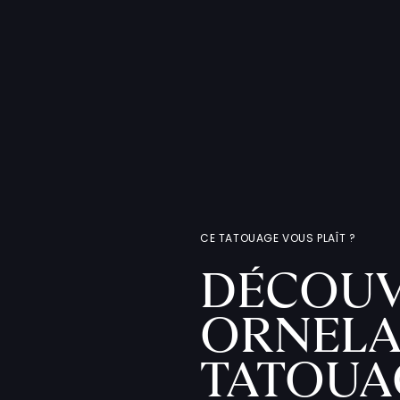
CE TATOUAGE VOUS PLAÎT ?
DÉCOUV
ORNELA
TATOUA