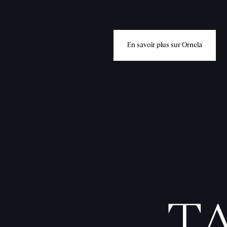
E
n
s
a
v
o
i
r
p
l
u
s
s
u
r
O
r
n
e
l
a