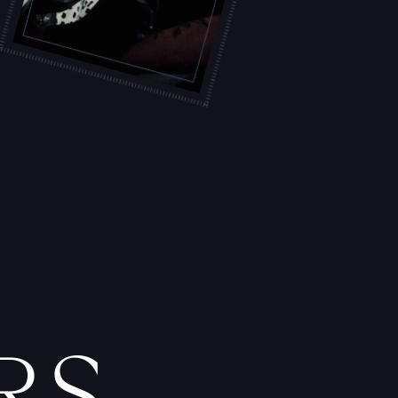
L
'
A
T
E
L
I
E
R
T
A
T
O
U
E
U
R
S
F
I
C
H
E
S
P
R
A
T
I
Q
U
E
S