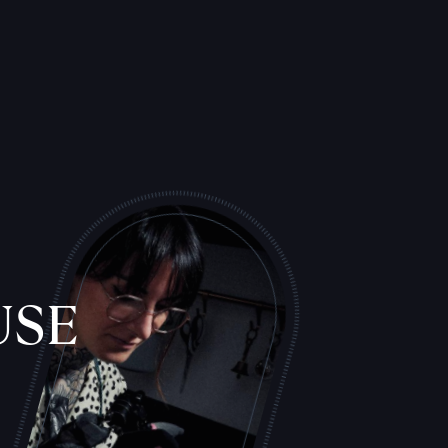
USE
S