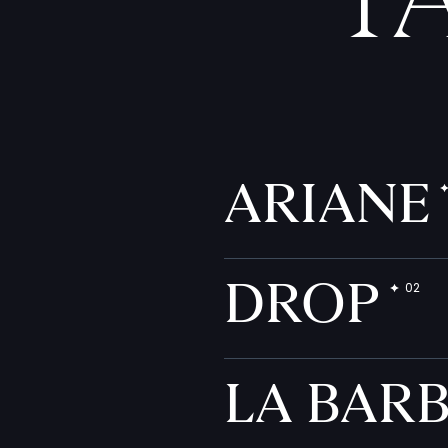
T
ARIANE
DROP
LA BAR