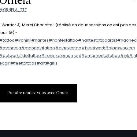
Ornela
@ORNELA_TTT
• Warrior 💪 Merci Charlotte ! (réalisé en deux sessions on est pas des
fous 😄) •
#tattoo
#ironink
#nantes
#nantestattoo
#nantestattooartist
#naoned
#mandala
#mandalatattoo
#blacktattoo
#blackwork
#blackworkers
#dotwork
#dottattoo
#ironink
#ornament
#ornamentaltattoo
#ink
#in
edgirl
#feettattoos
#art
#girls
P
r
e
n
d
r
e
r
e
n
d
e
z
-
v
o
u
s
a
v
e
c
O
r
n
e
l
a