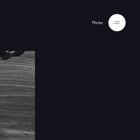
M
e
n
u