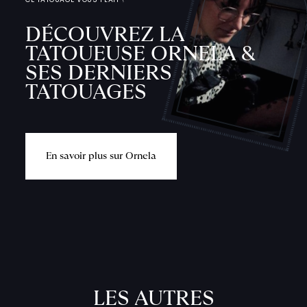
DÉCOUVREZ LA
TATOUEUSE ORNELA &
SES DERNIERS
TATOUAGES
E
n
s
a
v
o
i
r
p
l
u
s
s
u
r
O
r
n
e
l
a
L
'
A
T
E
L
I
LES AUTRES