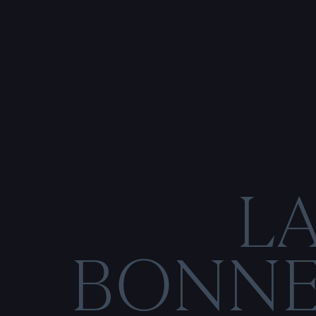
L
BONN