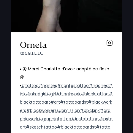
Ornela
@ORNELA_TTT
▪️ 🦋 Merci Charlotte d'avoir adopté ce flash
🤗
▪️
#tattoo
#nantes
#nantestattoo
#naoned
#
ink
#inkedgirl
#girl
#blackwork
#blacktattoo
#
blacktattooart
#art
#tattooartist
#blackwork
ers
#blackworkerssubmission
#blxckink
#gra
phicwork
#graphictattoo
#instatattoo
#insta
art
#sketchtattoo
#blacktattooartist
#tatto