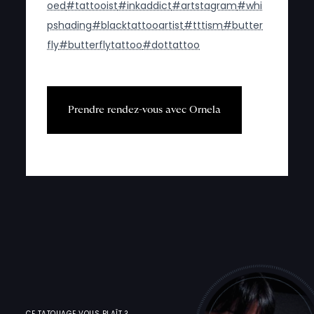
oed
#tattooist
#inkaddict
#artstagram
#whi
pshading
#blacktattooartist
#tttism
#butter
fly
#butterflytattoo
#dottattoo
P
r
e
n
d
r
e
r
e
n
d
e
z
-
v
o
u
s
a
v
e
c
O
r
n
e
l
a
CE TATOUAGE VOUS PLAÎT ?