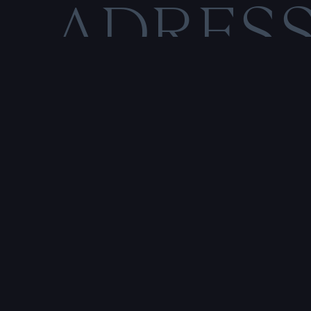
ADRES
C
O
M
E
N
T
I
O
N
S
L
É
Rencontre & tatouage,
uniquement sur rendez-vous
SALE HISTOIRE
3 RUE DE LA TOUR D'AUVERGNE,
44200 NANTES, FRANCE
P
r
e
n
d
r
e
r
e
n
d
e
z
-
v
o
u
s
a
v
e
c
u
n
t
a
t
o
u
e
u
r