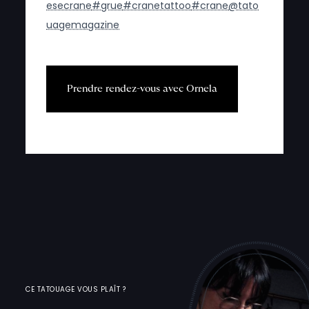
esecrane
#grue
#cranetattoo
#crane
@tato
uagemagazine
P
r
e
n
d
r
e
r
e
n
d
e
z
-
v
o
u
s
a
v
e
c
O
r
n
e
l
a
CE TATOUAGE VOUS PLAÎT ?