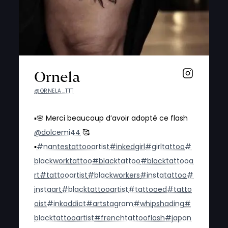
Ornela
@ORNELA_TTT
▪️🌸 Merci beaucoup d’avoir adopté ce flash
@dolcemi44
🥰
▪️
#nantestattooartist
#inkedgirl
#girltattoo
#
blackworktattoo
#blacktattoo
#blacktattooa
rt
#tattooartist
#blackworkers
#instatattoo
#
instaart
#blacktattooartist
#tattooed
#tatto
oist
#inkaddict
#artstagram
#whipshading
#
blacktattooartist
#frenchtattooflash
#japan