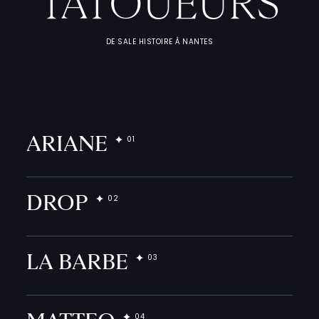
TATOUEURS
F
I
C
H
E
S
P
R
A
T
I
Q
U
DE SALE HISTOIRE À NANTES
ARIANE
DROP
LA BARBE