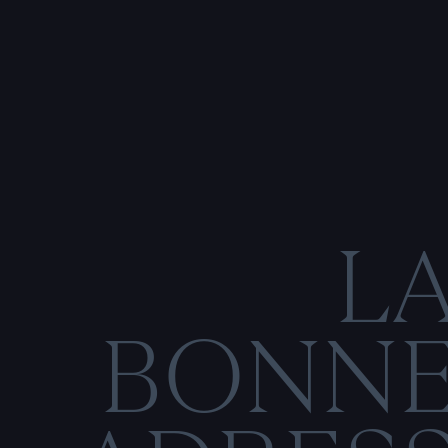
L
BONN
C
O