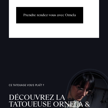
P
r
e
n
d
r
e
r
e
n
d
e
z
-
v
o
u
s
a
v
e
c
O
r
n
e
l
a
CE TATOUAGE VOUS PLAÎT ?
DÉCOUVREZ LA
TATOUEUSE ORNELA &