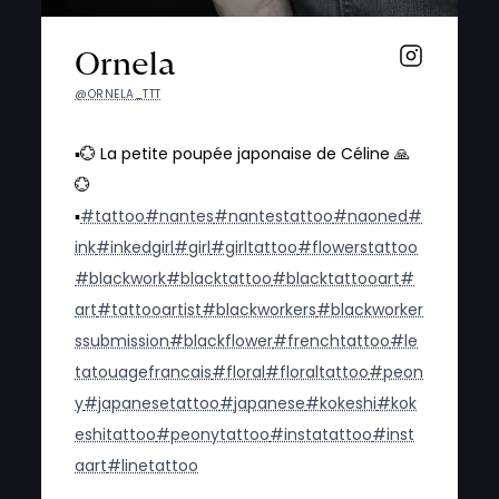
Ornela
@ORNELA_TTT
▪️💮 La petite poupée japonaise de Céline 🙏
💮
▪️
#tattoo
#nantes
#nantestattoo
#naoned
#
ink
#inkedgirl
#girl
#girltattoo
#flowerstattoo
#blackwork
#blacktattoo
#blacktattooart
#
art
#tattooartist
#blackworkers
#blackworker
ssubmission
#blackflower
#frenchtattoo
#le
tatouagefrancais
#floral
#floraltattoo
#peon
y
#japanesetattoo
#japanese
#kokeshi
#kok
eshitattoo
#peonytattoo
#instatattoo
#inst
aart
#linetattoo