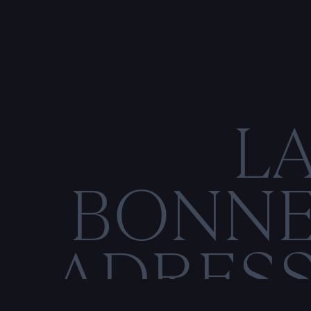
L
BONN
ADRES
C
O
M
E
N
T
I
O
N
S
L
É