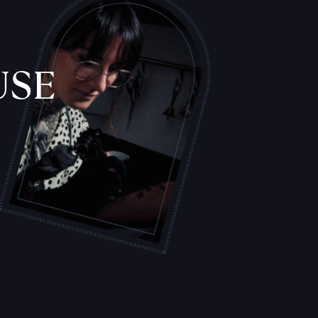
USE
L
'
A
T
E
L
I
E
R
S
T
A
T
O
U
E
U
R
S
F
I
C
H
E
S
P
R
A
T
I
Q
U
E
S