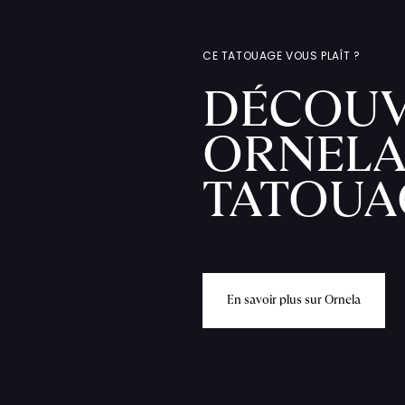
CE TATOUAGE VOUS PLAÎT ?
DÉCOUV
ORNELA
TATOUA
E
n
s
a
v
o
i
r
p
l
u
s
s
u
r
O
r
n
e
l
a