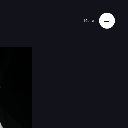
M
e
n
u