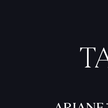
T
ARIANE