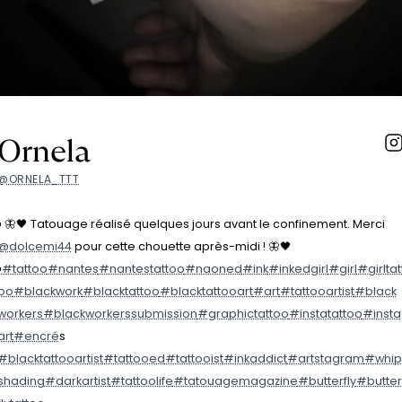
Ornela
@ORNELA_TTT
▪️ 🦋🖤 Tatouage réalisé quelques jours avant le confinement. Merci
@dolcemi44
pour cette chouette après-midi ! 🦋🖤
️
#tattoo
#nantes
#nantestattoo
#naoned
#ink
#inkedgirl
#girl
#girltat
oo
#blackwork
#blacktattoo
#blacktattooart
#art
#tattooartist
#black
workers
#blackworkerssubmission
#graphictattoo
#instatattoo
#insta
art
#encre
́s
#blacktattooartist
#tattooed
#tattooist
#inkaddict
#artstagram
#whip
shading
#darkartist
#tattoolife
#tatouagemagazine
#butterfly
#butter