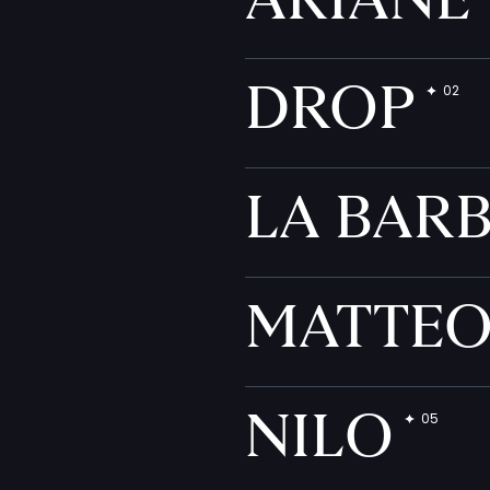
DROP
LA BAR
MATTE
NILO