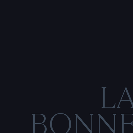
L
BONN