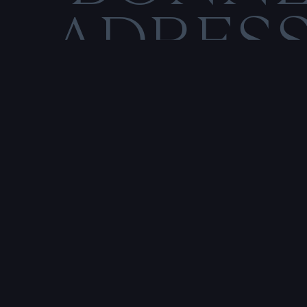
ADRES
C
M
E
N
T
I
O
N
S
L
Rencontre & tatouage,
uniquement sur rendez-vous
SALE HISTOIRE
3 RUE DE LA TOUR D'AUVERGNE,
44200 NANTES, FRANCE
P
r
e
n
d
r
e
r
e
n
d
e
z
-
v
o
u
s
a
v
e
c
u
n
t
a
t
o
u
e
u
r