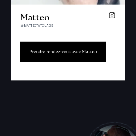
Matteo
@MATTEOTATOUAGE
P
r
e
n
d
r
e
r
e
n
d
e
z
-
v
o
u
s
a
v
e
c
M
a
t
t
e
o