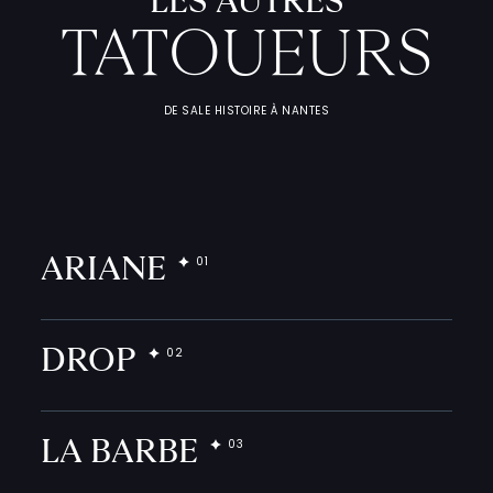
LES AUTRES
TATOUEURS
DE SALE HISTOIRE À NANTES
L
'
A
T
E
L
I
T
A
T
O
U
E
U
ARIANE
F
I
C
H
E
S
P
R
A
T
I
Q
DROP
LA BARBE