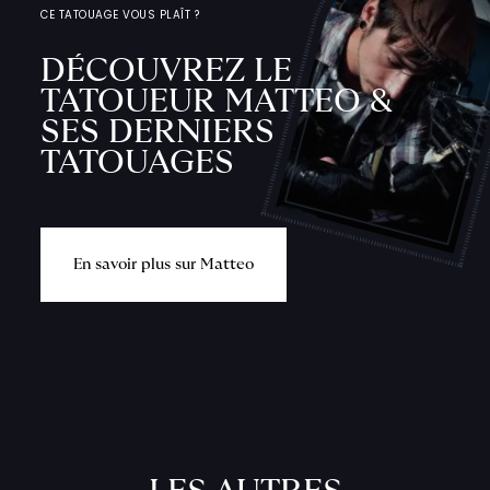
CE TATOUAGE VOUS PLAÎT ?
DÉCOUVREZ LE
TATOUEUR MATTEO &
SES DERNIERS
TATOUAGES
E
n
s
a
v
o
i
r
p
l
u
s
s
u
r
M
a
t
t
e
o