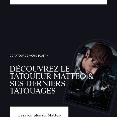
CE TATOUAGE VOUS PLAÎT ?
DÉCOUVREZ LE
TATOUEUR MATTEO &
SES DERNIERS
TATOUAGES
E
n
s
a
v
o
i
r
p
l
u
s
s
u
r
M
a
t
t
e
o