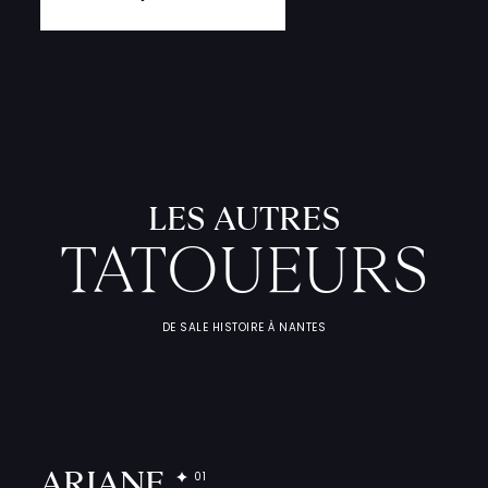
LES AUTRES
TATOUEURS
L
'
A
T
E
L
I
DE SALE HISTOIRE À NANTES
T
A
T
O
U
E
U
F
I
C
H
E
S
P
R
A
T
I
Q
U
ARIANE