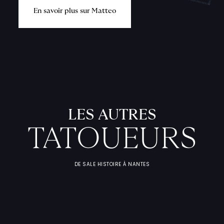
E
n
s
a
v
o
i
r
p
l
u
s
s
u
r
M
a
t
t
e
o
L
'
A
T
E
L
I
T
A
T
O
U
E
U
F
I
C
H
E
S
P
R
A
T
I
Q
U
LES AUTRES
TATOUEURS
DE SALE HISTOIRE À NANTES