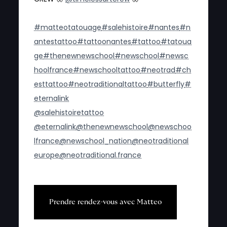
#matteotatouage
#salehistoire
#nantes
#n
antestattoo
#tattoonantes
#tattoo
#tatoua
ge
#thenewnewschool
#newschool
#newsc
hoolfrance
#newschooltattoo
#neotrad
#ch
esttattoo
#neotraditionaltattoo
#butterfly
#
eternalink
@salehistoiretattoo
@eternalink
@thenewnewschool
@newschoo
lfrance
@newschool_nation
@neotraditional
europe
@neotraditional.france
P
r
e
n
d
r
e
r
e
n
d
e
z
-
v
o
u
s
a
v
e
c
M
a
t
t
e
o