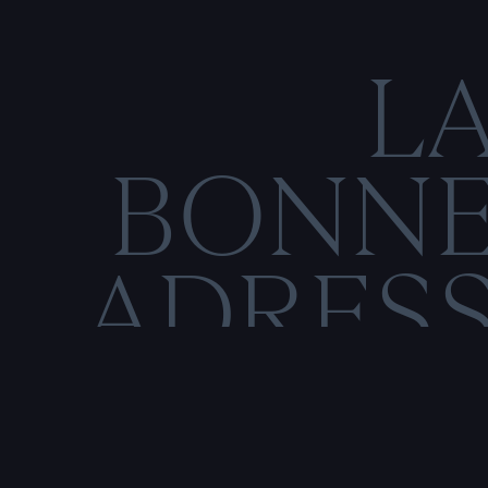
L
BONN
ADRES
C
O
N
M
E
N
T
I
O
N
S
L
É
G