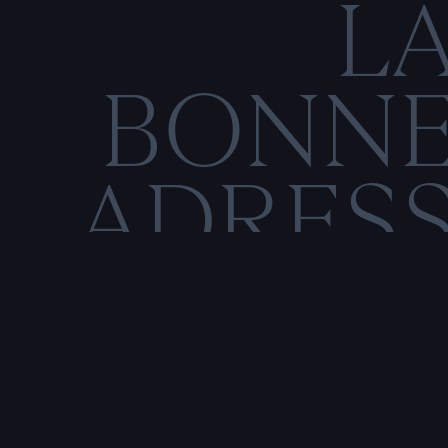
L
BONN
ADRES
C
O
M
E
N
T
I
O
N
S
L
É
Rencontre & tatouage,
uniquement sur rendez-vous