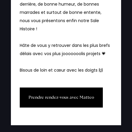
derrière, de bonne humeur, de bonnes
marrades et surtout de bonne entente,
nous vous présentons enfin notre Sale
Histoire !
Hâte de vous y retrouver dans les plus brefs
délais avec vos plus jooooooolis projets 💗
Bisous de loin et cœur avec les doigts 🙌
P
r
e
n
d
r
e
r
e
n
d
e
z
-
v
o
u
s
a
v
e
c
M
a
t
t
e
o