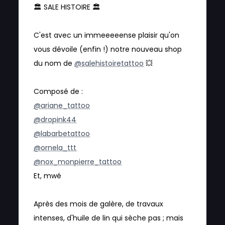
🏛️ SALE HISTOIRE 🏛
C'est avec un immeeeeense plaisir qu'on
vous dévoile (enfin !) notre nouveau shop
du nom de
@salehistoiretattoo
💥
Composé de :
@ariane_tattoo
@dropink44
@labarbetattoo
@ornela_ttt
@nox_monpierre_tattoo
Et, mwé
Après des mois de galère, de travaux
intenses, d'huile de lin qui sèche pas ; mais