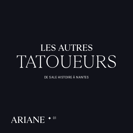
L
'
A
T
E
L
I
T
A
T
O
U
E
U
F
I
C
H
E
S
P
R
A
T
I
Q
U
LES AUTRES
TATOUEURS
DE SALE HISTOIRE À NANTES
ARIANE