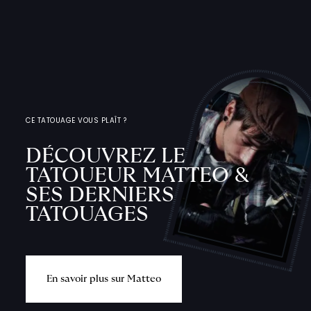
CE TATOUAGE VOUS PLAÎT ?
DÉCOUVREZ LE
TATOUEUR MATTEO &
SES DERNIERS
TATOUAGES
E
n
s
a
v
o
i
r
p
l
u
s
s
u
r
M
a
t
t
e
o