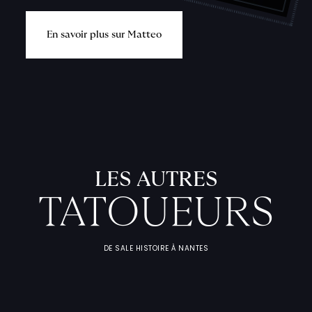
E
n
s
a
v
o
i
r
p
l
u
s
s
u
r
M
a
t
t
e
o
L
'
A
T
E
L
I
T
A
T
O
U
E
U
F
I
C
H
E
S
P
R
A
T
I
Q
U
LES AUTRES
TATOUEURS
DE SALE HISTOIRE À NANTES