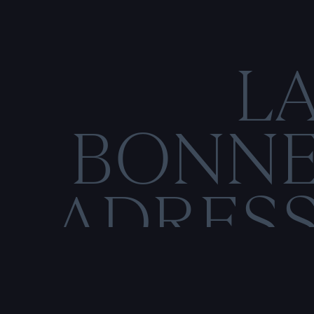
L
BONN
ADRES
C
O
N
M
E
N
T
I
O
N
S
L
É
G