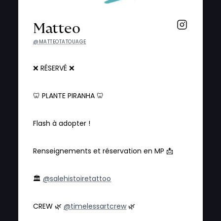
Matteo
@MATTEOTATOUAGE
❌ RÉSERVÉ ❌
🦷 PLANTE PIRANHA 🦷
Flash à adopter !
Renseignements et réservation en MP 📩
🏛
@salehistoiretattoo
CREW 🌿
@timelessartcrew
🌿