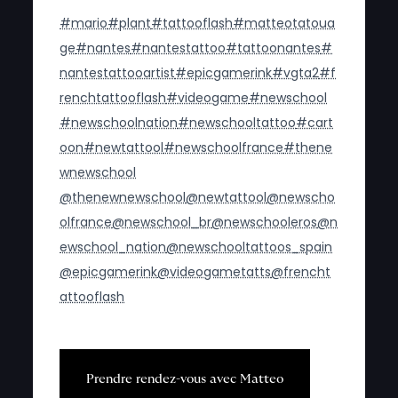
#mario
#plant
#tattooflash
#matteotatoua
ge
#nantes
#nantestattoo
#tattoonantes
#
nantestattooartist
#epicgamerink
#vgta2
#f
renchtattooflash
#videogame
#newschool
#newschoolnation
#newschooltattoo
#cart
oon
#newtattool
#newschoolfrance
#thene
wnewschool
@thenewnewschool
@newtattool
@newscho
olfrance
@newschool_br
@newschooleros
@n
ewschool_nation
@newschooltattoos_spain
@epicgamerink
@videogametatts
@frencht
attooflash
P
r
e
n
d
r
e
r
e
n
d
e
z
-
v
o
u
s
a
v
e
c
M
a
t
t
e
o