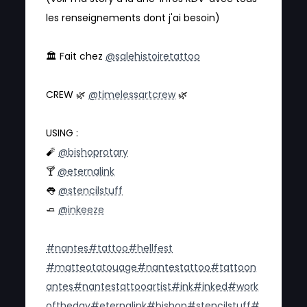
les renseignements dont j'ai besoin)
🏛 Fait chez
@salehistoiretattoo
CREW 🌿
@timelessartcrew
🌿
USING :
🧨
@bishoprotary
🍸
@eternalink
👅
@stencilstuff
🧈
@inkeeze
#nantes
#tattoo
#hellfest
#matteotatouage
#nantestattoo
#tattoon
antes
#nantestattooartist
#ink
#inked
#work
oftheday
#eternalink
#bishop
#stencilstuff
#