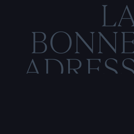
L
BONN
ADRES
C
O
N
M
E
N
T
I
O
N
S
L
É
G
Rencontre & tatouage,
uniquement sur rendez-vous