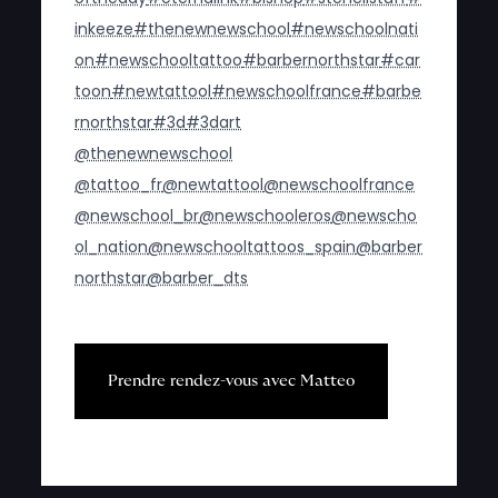
inkeeze
#thenewnewschool
#newschoolnati
on
#newschooltattoo
#barbernorthstar
#car
toon
#newtattool
#newschoolfrance
#barbe
rnorthstar
#3d
#3dart
@thenewnewschool
@tattoo_fr
@newtattool
@newschoolfrance
@newschool_br
@newschooleros
@newscho
ol_nation
@newschooltattoos_spain
@barber
northstar
@barber_dts
P
r
e
n
d
r
e
r
e
n
d
e
z
-
v
o
u
s
a
v
e
c
M
a
t
t
e
o