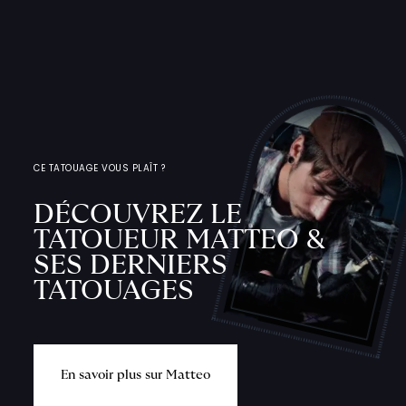
CE TATOUAGE VOUS PLAÎT ?
DÉCOUVREZ LE
TATOUEUR MATTEO &
L
'
A
T
E
L
I
SES DERNIERS
TATOUAGES
T
A
T
O
U
E
U
F
I
C
H
E
S
P
R
A
T
I
Q
U
E
n
s
a
v
o
i
r
p
l
u
s
s
u
r
M
a
t
t
e
o