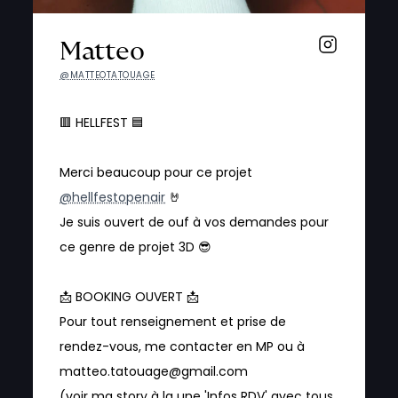
Matteo
@MATTEOTATOUAGE
🟥 HELLFEST 🟦
Merci beaucoup pour ce projet
@hellfestopenair
🤘
Je suis ouvert de ouf à vos demandes pour
ce genre de projet 3D 😎
📩 BOOKING OUVERT 📩
Pour tout renseignement et prise de
rendez-vous, me contacter en MP ou à
matteo.tatouage@gmail.com
(voir ma story à la une 'Infos RDV' avec tous