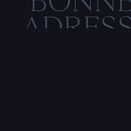
BONN
ADRES
C
O
M
E
N
T
I
O
N
S
L
É
Rencontre & tatouage,
uniquement sur rendez-vous
SALE HISTOIRE
3 RUE DE LA TOUR D'AUVERGNE,
44200 NANTES, FRANCE