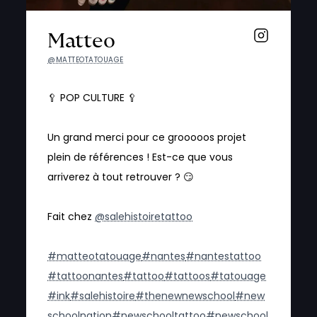
Matteo
@MATTEOTATOUAGE
🥄 POP CULTURE 🥄
Un grand merci pour ce grooooos projet
plein de références ! Est-ce que vous
arriverez à tout retrouver ? 😏
Fait chez
@salehistoiretattoo
#matteotatouage
#nantes
#nantestattoo
#tattoonantes
#tattoo
#tattoos
#tatouage
#ink
#salehistoire
#thenewnewschool
#new
schoolnation
#newschooltattoo
#newschool