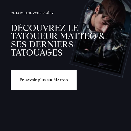
CE TATOUAGE VOUS PLAÎT ?
DÉCOUVREZ LE
TATOUEUR MATTEO &
SES DERNIERS
TATOUAGES
E
n
s
a
v
o
i
r
p
l
u
s
s
u
r
M
a
t
t
e
o
L
'
A
T
E
L
I