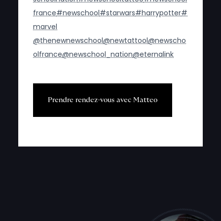
france
#newschool
#starwars
#harrypotter
#
marvel
@thenewnewschool
@newtattool
@newscho
olfrance
@newschool_nation
@eternalink
P
r
e
n
d
r
e
r
e
n
d
e
z
-
v
o
u
s
a
v
e
c
M
a
t
t
e
o