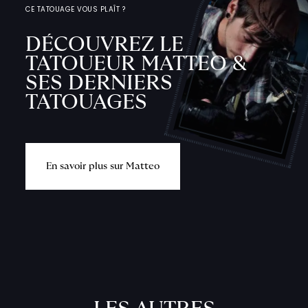
CE TATOUAGE VOUS PLAÎT ?
DÉCOUVREZ LE
TATOUEUR MATTEO &
SES DERNIERS
TATOUAGES
E
n
s
a
v
o
i
r
p
l
u
s
s
u
r
M
a
t
t
e
o