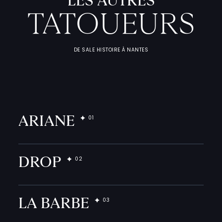
LES AUTRES
TATOUEURS
DE SALE HISTOIRE À NANTES
L
'
A
T
E
L
I
T
A
T
O
U
E
U
ARIANE
F
I
C
H
E
S
P
R
A
T
I
Q
DROP
LA BARBE