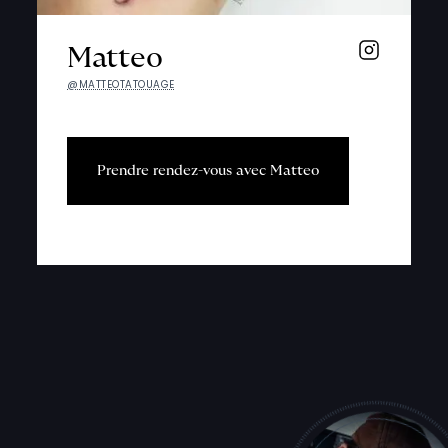
Matteo
@MATTEOTATOUAGE
P
r
e
n
d
r
e
r
e
n
d
e
z
-
v
o
u
s
a
v
e
c
M
a
t
t
e
o