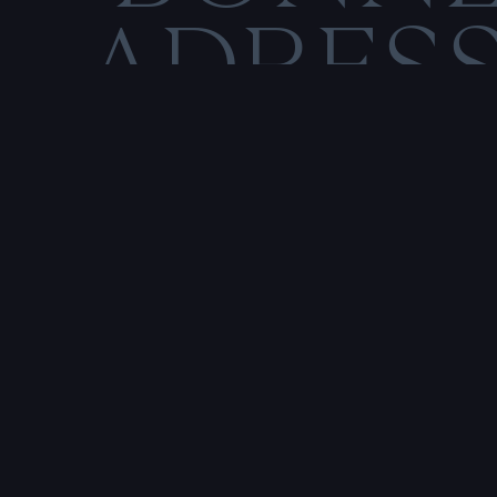
ADRES
C
M
E
N
T
I
O
N
S
L
Rencontre & tatouage,
uniquement sur rendez-vous
SALE HISTOIRE
3 RUE DE LA TOUR D'AUVERGNE,
44200 NANTES, FRANCE
P
r
e
n
d
r
e
r
e
n
d
e
z
-
v
o
u
s
a
v
e
c
u
n
t
a
t
o
u
e
u
r