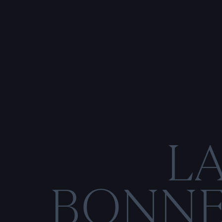
L
BONN