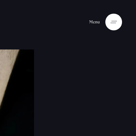
M
e
n
u