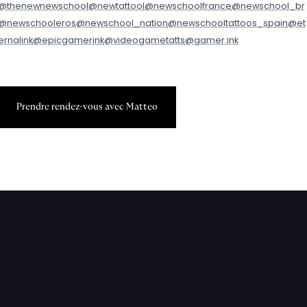
@thenewnewschool
@newtattool
@newschoolfrance
@newschool_br
@newschooleros
@newschool_nation
@newschooltattoos_spain
@et
ernalink
@epicgamerink
@videogametatts
@gamer.ink
P
r
e
n
d
r
e
r
e
n
d
e
z
-
v
o
u
s
a
v
e
c
M
a
t
t
e
o