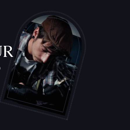
L
'
A
T
E
L
I
E
R
UR
S
T
A
T
O
U
E
U
R
S
F
I
C
H
E
S
P
R
A
T
I
Q
U
E
S