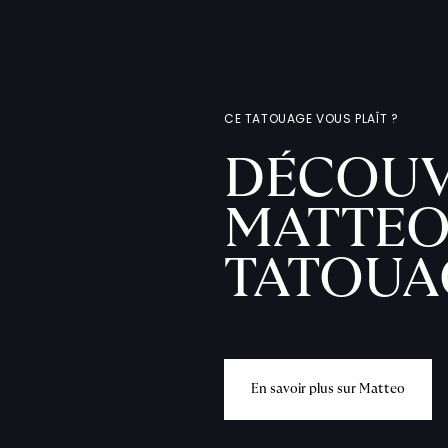
CE TATOUAGE VOUS PLAÎT ?
DÉCOUV
MATTEO
TATOUA
E
n
s
a
v
o
i
r
p
l
u
s
s
u
r
M
a
t
t
e
o