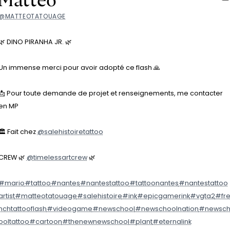
Matteo
@MATTEOTATOUAGE
🌿 DINO PIRANHA JR. 🌿
Un immense merci pour avoir adopté ce flash 🙏
📩 Pour toute demande de projet et renseignements, me contacter
en MP
🏛 Fait chez
@salehistoiretattoo
CREW 🌿
@timelessartcrew
🌿
#mario
#tattoo
#nantes
#nantestattoo
#tattoonantes
#nantestattoo
artist
#matteotatouage
#salehistoire
#ink
#epicgamerink
#vgta2
#fr
nchtattooflash
#videogame
#newschool
#newschoolnation
#newsc
ooltattoo
#cartoon
#thenewnewschool
#plant
#eternalink